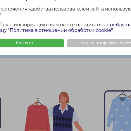
беспечения удобства пользователей сайта использу
.
бную информацию вы можете прочитать,
перейдя н
цу "Политика в отношении обработки cookie"
.
ный корпоративный тренинг по стилю от сотрудн
адают полезными знаниями и навыками в разных с
Принято
Отклонить файлы cookie