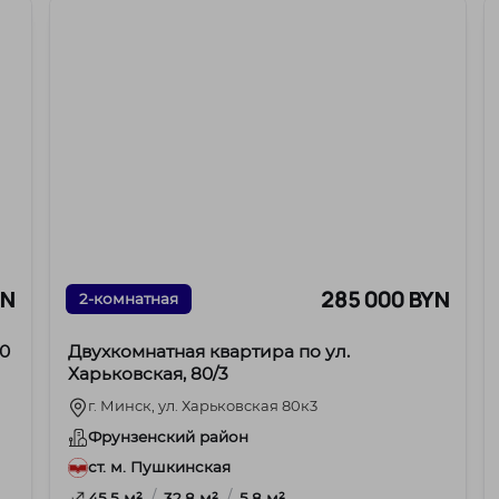
YN
285 000 BYN
2-комнатная
10
Двухкомнатная квартира по ул.
Харьковская, 80/3
г. Минск, ул. Харьковская 80к3
Фрунзенский район
ст. м. Пушкинская
/
/
.4
45.5 м²
32.8 м²
5.8 м²