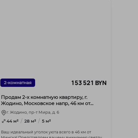
153 521 BYN
2-комнатная
Продам 2-х комнатную квартиру, г.
Жодино, Московское напр, 46 км от
МКАД
г. Жодино, пр-т Мира, д. 6
/
/
44 м²
28 м²
5 м²
Ваш идеальный уголок уюта всего в 46 км от
Минска! Представляем вашему вниманию светлую