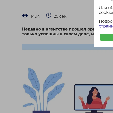
Для о
cookies
1494
25 сек.
Подро
страни
Недавно в агентстве прошел оригиналь
только успешны в своем деле, но и обл