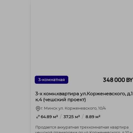
348 000 B
3-комнатная
3-х комн.квартира ул.Корженевского, д.
к.4 (чешский проект)
г. Минск ул. Корженевского, 10/4
/
/
64.89 м²
37.25 м²
8.89 м²
Продается аккуратная трехкомнатная квартира
чешской планировки по ул.Корженевского, д.10 к