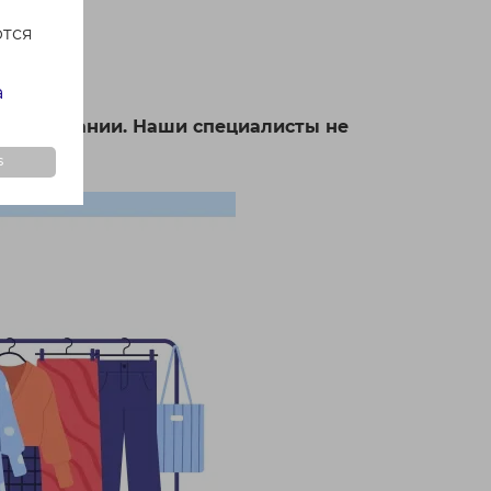
ются
а
ицы компании. Наши специалисты не
ферах.
s