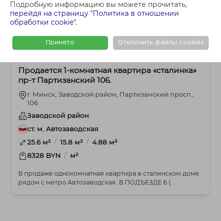
Подробную информацию вы можете прочитать,
перейдя на страницу "Политика в отношении
обработки cookie"
.
Принято
Отклонить файлы cookies
213 000 BYN
1-комнатная
Продается 1-комнатная квартира «сталинка»
пр-т Партизанский 106.
г. Минск, Заводской район, Партизанский просп.,
106
Заводской район
ст. м. Автозаводская
/
/
25.6 м²
15.8 м²
4.88 м²
/
8328 BYN
м²
В продаже однокомнатная квартира в сталинском доме
рядом с метро Автозаводская. В ПОДЪЕЗДЕ 6 (...