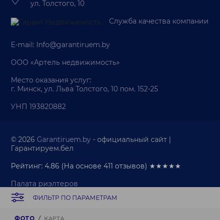
ул. Толстого, 10
Служба качества компании
E-mail:
Info@garantiruem.by
ООО «Артель недвижимость»
Место оказания услуг:
г. Минск, ул. Льва Толстого, 10 пом. 152-25
УНП 193820882
© 2026
Garantiruem.by
- официальный сайт |
Гарантируем.бел
Рейтинг: 4.86
(На основе
411
отзывов) ★★★★★
Палата риэлтеров
Политика обработки персональных данных
ФИЛЬТР ПО ПАРАМЕТРАМ
Политика обработки cookie-файлов
Продвижение веб-сайта
ФОТО
КАРТА