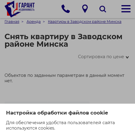
Главная
Аренда
Квартиры в Заводском районе Минска
Снять квартиру в Заводском
районе Минска
Сортировка по цене
>
Объектов по заданным параметрам в данный момент
нет.
Однокомнатные
Двухкомнатные
Настройка обработки файлов cookie
Трёхкомнатные
Четырёхкомнатные
Для обеспечения удобства пользователей сайта
используются cookies.
В юго-восточной части столицы располагается
крупнейший промышленный район города –