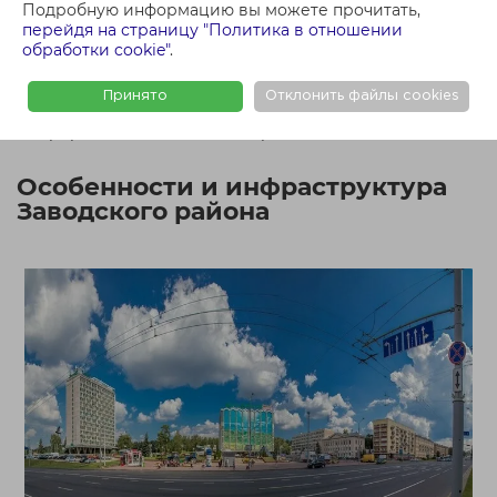
Подробную информацию вы можете прочитать,
Заводской. Здесь расположены десятки
перейдя на страницу "Политика в отношении
промышленных предприятий и строительных
обработки cookie"
.
организаций. Такая особенность позволяет легко найти
жилье в аренду недалеко от места работы.
Принято
Отклонить файлы cookies
Собственники предлагают в аренду квартиры в
микрорайонах Чижовка, Ангарская, Шабаны, Сосны.
Особенности и инфраструктура
Заводского района