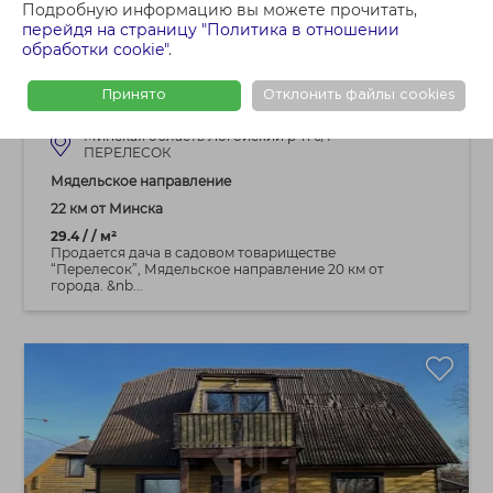
Подробную информацию вы можете прочитать,
44 905 BYN
перейдя на страницу "Политика в отношении
обработки cookie"
.
Купить дачу, с/т ПЕРЕЛЕСОК (Логойский
р-н, Минская область)
Принято
Отклонить файлы cookies
Минская область Логойский р-н с/т
ПЕРЕЛЕСОК
Мядельское направление
22 км от Минска
29.4 / / м²
Продается дача в садовом товариществе
“Перелесок”, Мядельское направление 20 км от
города. &nb...