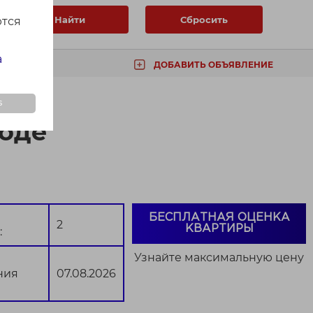
Найти
Сбросить
ются
а
ДОБАВИТЬ ОБЪЯВЛЕНИЕ
ТА
s
роде
БЕСПЛАТНАЯ ОЦЕНКА
2
КВАРТИРЫ
:
Узнайте максимальную цену
ния
07.08.2026