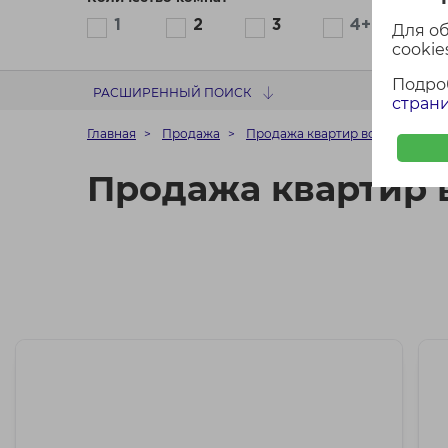
1
2
3
4+
Для о
cookies
Подро
РАСШИРЕННЫЙ ПОИСК
страни
Главная
Продажа
Продажа квартир возле Минска
Продажа квартир 