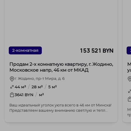
153 521 BYN
2-комнатная
Продам 2-х комнатную квартиру, г. Жодино,
М
Московское напр, 46 км от МКАД
у
г. Жодино, пр-т Мира, д. 6
/
/
44 м²
28 м²
5 м²
/
3641 BYN
м²
Ваш идеальный уголок уюта всего в 46 км от Минска!
М
Представляем вашему вниманию светлую и тепл...