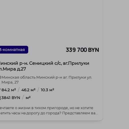
339 700 BYN
3-комнатная
инский р-н. Сеницкий с/с, аг.Прилуки
л.Мира д.27
Минская область Минский р-н аг. Прилуки ул.
Мира, 27
/
/
84.2 м²
46.2 м²
10.3 м²
/
3841 BYN
м²
ечтаете о жизни в тихом пригороде, но не хотите
тратить часы на дорогу до города? Представляем ва...