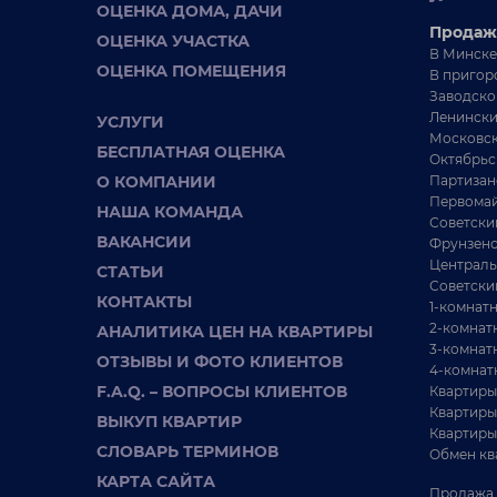
ОЦЕНКА ДОМА, ДАЧИ
Продаж
ОЦЕНКА УЧАСТКА
В Минске
ОЦЕНКА ПОМЕЩЕНИЯ
В пригор
Заводско
Ленински
УСЛУГИ
Московск
БЕСПЛАТНАЯ ОЦЕНКА
Октябрьс
О КОМПАНИИ
Партизан
Первомай
НАША КОМАНДА
Советски
ВАКАНСИИ
Фрунзенс
Централь
СТАТЬИ
Советски
КОНТАКТЫ
1-комнат
2-комнат
АНАЛИТИКА ЦЕН НА КВАРТИРЫ
3-комнат
ОТЗЫВЫ И ФОТО КЛИЕНТОВ
4-комнат
F.A.Q. – ВОПРОСЫ КЛИЕНТОВ
Квартиры
Квартиры
ВЫКУП КВАРТИР
Квартиры
СЛОВАРЬ ТЕРМИНОВ
Обмен кв
КАРТА САЙТА
Продажа 