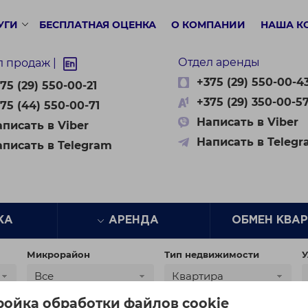
УГИ
БЕСПЛАТНАЯ ОЦЕНКА
О КОМПАНИИ
НАША К
Отдел аренды
л продаж |
+375 (29) 550-00-4
75 (29) 550-00-21
+375 (29) 350-00-5
75 (44) 550-00-71
Написать в Viber
писать в Viber
Написать в Teleg
аписать в Telegram
ЖА
АРЕНДА
ОБМЕН КВА
Микрорайон
Тип недвижимости
У
Все
Квартира
ройка обработки файлов cookie