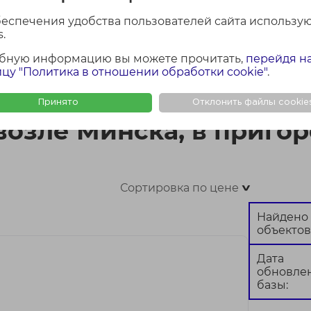
беспечения удобства пользователей сайта использу
.
бную информацию вы можете прочитать,
перейдя н
ФОТО + КАРТА
ФОТО
КАР
цу "Политика в отношении обработки cookie"
.
, в пригороде
Принято
Отклонить файлы cookie
возле Минска, в приго
Сортировка по цене
>
Найдено
объектов
Дата
обновле
базы: