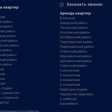
Заказать звонок
а квартир
Аренда квартир
оде
В Минске
й район
Заводской район
й район
Ленинский район
ий район
Московский район
кий район
Октябрьский район
ский район
Партизанский район
ский район
Первомайский район
й район
Советский район
кий район
Фрунзенский район
ный район
Центральный район
й район
Советский район
ные
1-комнатные
ные
2-комнатные
ные
3-комнатные
ные
4-комнатные
-студии
Квартиры-студии
 с ремонтом
Недорогие квартиры
 с отделкой
С мебелью
артир
Без мебели
недвижимости в Минске