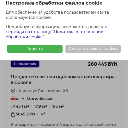
Настройка обработки файлов cookie
Для обеспечения удобства пользователей сайта
используются cookies.
Подробную информацию вы можете прочитать,
перейдя на страницу "Политика в отношении
обработки cookie"
.
Принято
Отклонить файлы cookies
260 445 BYN
1-комнатная
Продается светлая однокомнатная квартира
в Соколе.
г. Минск ул.Гризодубовой 9
ст. м. Могилёвская
/
/
45.1 м²
17.9 м²
9.5 м²
/
5845 BYN
м²
Эта квартира — идеальный вариант для молодой семьи