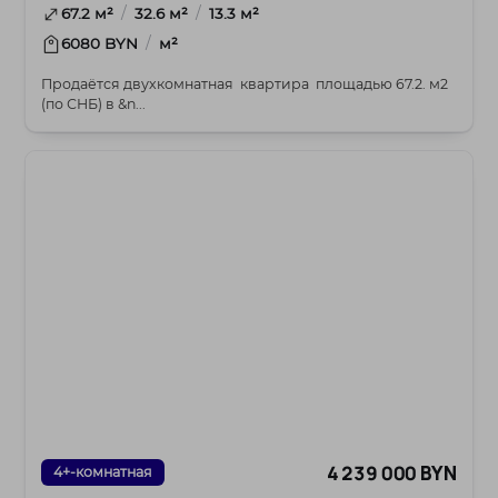
/
/
67.2 м²
32.6 м²
13.3 м²
/
6080 BYN
м²
Продаётся двухкомнатная квартира площадью 67.2. м2
(по СНБ) в &n...
4 239 000 BYN
4+-комнатная