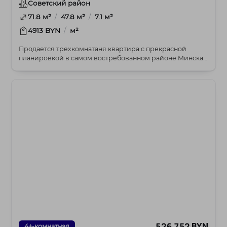
Советский район
/
/
71.8 м²
47.8 м²
7.1 м²
/
4913 BYN
м²
Продается трехкомнатаня квартира с прекрасной
планировкой в самом востребованном районе Минска,
где...
526 752 BYN
4+-комнатная