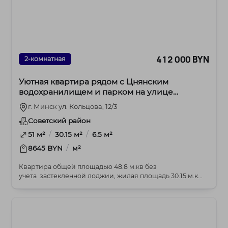
412 000 BYN
2-комнатная
Уютная квартира рядом с Цнянским
водохранилищем и парком на улице
Кольцова
г. Минск ул. Кольцова, 12/3
Советский район
/
/
51 м²
30.15 м²
6.5 м²
/
8645 BYN
м²
Квартира общей площадью 48.8 м.кв без
учета застекленной лоджии, жилая площадь 30.15 м.к...