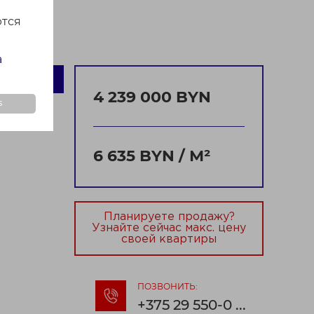
ются
а
4+
4 239 000 BYN
s
ая д.14-2
6 635 BYN / М²
Планируете продажу?
Узнайте сейчас макс. цену
своей квартиры
ПОЗВОНИТЬ:
+375 29 550-0 ...