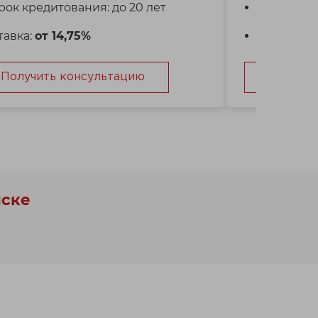
рок кредитования: до 20 лет
Срок кред
тавка:
от 14,75%
Ставка:
от
Получить консультацию
Получит
нске