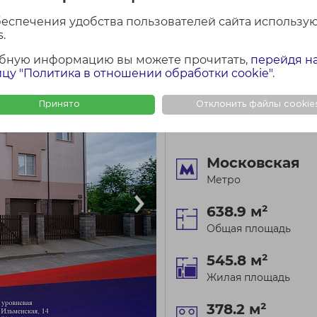
беспечения удобства пользователей сайта использу
.
бную информацию вы можете прочитать,
перейдя н
цу "Политика в отношении обработки cookie"
.
КОЛИЧЕСТВО КОМНАТ: 
Принято
Отклонить файлы cookie
Первомайский район
г. Минск, ул. Ильменск
Московская
Метро
638.9 м²
Общая площадь
545.8 м²
Жилая площадь
378.2 м²