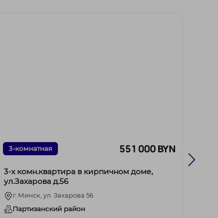
551 000 BYN
3-комнатная
2-к
3-х комн.квартира в кирпичном доме,
Прод
ул.Захарова д.56
метр
г. Минск, ул. Захарова 56
г. 
Партизанский район
Це