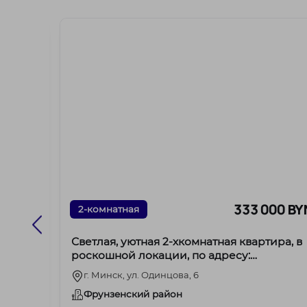
00 BYN
333 000 BY
2-комнатная
Светлая, уютная 2-хкомнатная квартира, в
илом
роскошной локации, по адресу:
ул.Одинцова,6.
г. Минск, ул. Одинцова, 6
Фрунзенский район