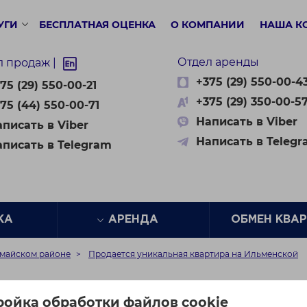
УГИ
БЕСПЛАТНАЯ ОЦЕНКА
О КОМПАНИИ
НАША К
Отдел аренды
л продаж |
+375 (29) 550-00-4
75 (29) 550-00-21
+375 (29) 350-00-5
75 (44) 550-00-71
Написать в Viber
писать в Viber
Написать в Teleg
аписать в Telegram
ЖА
АРЕНДА
ОБМЕН КВА
омайском районе
Продается уникальная квартира на Ильменской
ьная квартира на Ильм
ройка обработки файлов cookie