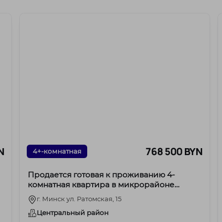
N
768 500 BYN
4+-комнатная
Продается готовая к проживанию 4-
комнатная квартира в микрорайоне
Лебяжий, ул. Ратомская, 15
г. Минск ул. Ратомская, 15
Центральный район