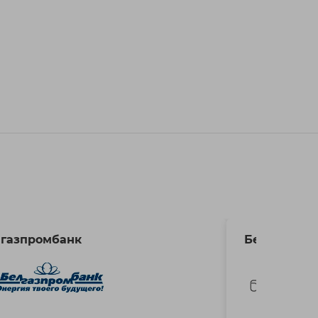
газпромбанк
Белагропр