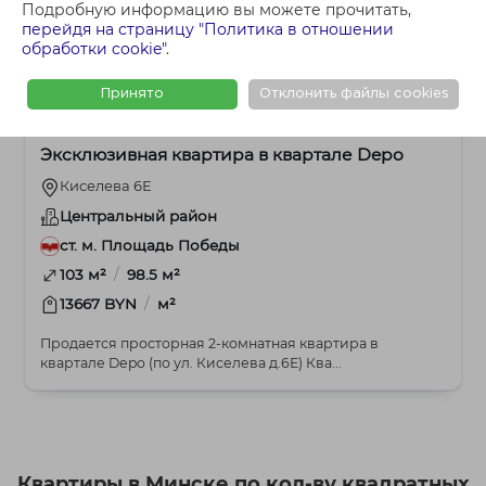
Подробную информацию вы можете прочитать,
перейдя на страницу "Политика в отношении
обработки cookie"
.
Принято
Отклонить файлы cookies
1 354 325 BYN
2-комнатная
Эксклюзивная квартира в квартале Depo
Киселева 6Е
Центральный район
ст. м. Площадь Победы
/
103 м²
98.5 м²
/
13667 BYN
м²
Продается просторная 2-комнатная квартира в
квартале Depo (по ул. Киселева д.6Е) Ква...
Квартиры в Минске по кол-ву квадратных