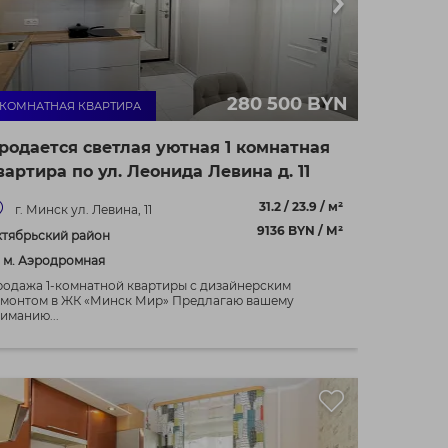
280 500 BYN
- КОМНАТНАЯ КВАРТИРА
родается светлая уютная 1 комнатная
вартира по ул. Леонида Левина д. 11
31.2 / 23.9 / м²
г. Минск ул. Левина, 11
9136 BYN / М²
тябрьский район
. м. Аэродромная
одажа 1-комнатной квартиры с дизайнерским
монтом в ЖК «Минск Мир» Предлагаю вашему
иманию...