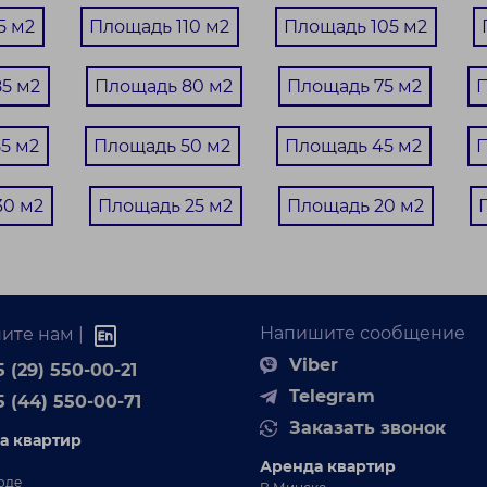
5 м2
Площадь 110 м2
Площадь 105 м2
5 м2
Площадь 80 м2
Площадь 75 м2
П
5 м2
Площадь 50 м2
Площадь 45 м2
П
237 000 BYN
- КОМНАТНАЯ КВАРТИРА
30 м2
Площадь 25 м2
Площадь 20 м2
родается уютная и светлая 1-комнатная
вартира ул. Р.Люксембург, д.174 в трёх
становках от метро.
Напишите сообщение
32 / 17 / 6.92 м²
ите нам |
ул. Люксембург, 174
7527 BYN / М²
Viber
осковский район
 (29) 550-00-21
. м. Грушевка
Telegram
5 (44) 550-00-71
ш новая уютная квартире в центре города рядом с
Заказать звонок
тро Грушевка! ...
а квартир
Аренда квартир
оде