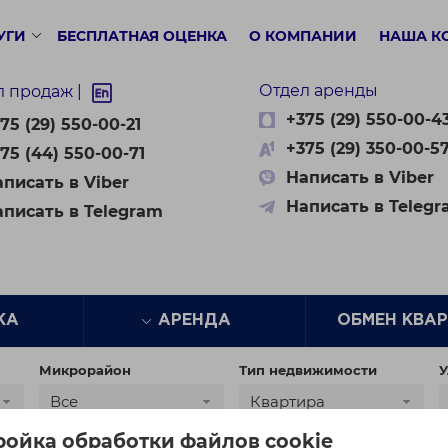
УГИ
БЕСПЛАТНАЯ ОЦЕНКА
О КОМПАНИИ
НАША К
Отдел аренды
л продаж |
+375 (29) 550-00-4
75 (29) 550-00-21
+375 (29) 350-00-5
75 (44) 550-00-71
Написать в Viber
писать в Viber
Написать в Teleg
аписать в Telegram
ЖА
АРЕНДА
ОБМЕН КВА
Микрорайон
Тип недвижимости
У
Все
Квартира
ройка обработки файлов cookie