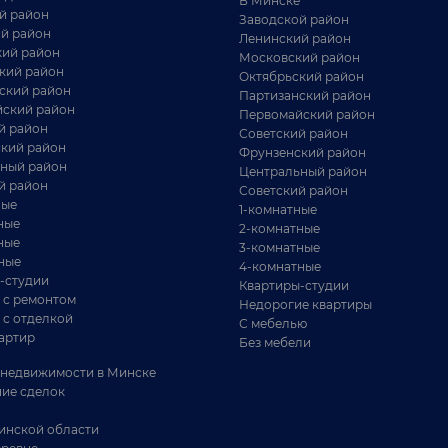
В Минске
й район
Заводской район
й район
Ленинский район
ий район
Московский район
кий район
Октябрьский район
ский район
Партизанский район
ский район
Первомайский район
й район
Советский район
кий район
Фрунзенский район
ный район
Центральный район
й район
Советский район
ные
1-комнатные
ные
217 800 BYN
2-комнатные
- КОМНАТНАЯ КВАРТИРА
ные
3-комнатные
ные
4-комнатные
родаётся 1-х комнатная квартира в
-студии
Квартиры-студии
ентральном районе по адресу ул.
 с ремонтом
Недорогие квартиры
сипенко дом 15
 с отделкой
С мебелью
артир
Без мебели
г. Минск ул.
31.8 / 18 / 6.3 м²
Осипенко, 15
недвижимости в Минске
6903 BYN / М²
ие сделок
ентральный район
. м. Площадь Якуба
инской области
оласа