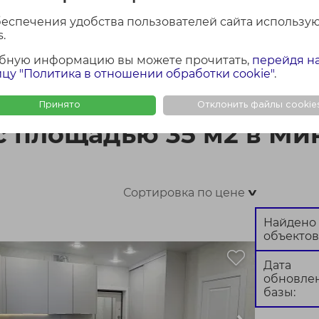
беспечения удобства пользователей сайта использу
.
бную информацию вы можете прочитать,
перейдя н
ФОТО + КАРТА
ФОТО
КАР
цу "Политика в отношении обработки cookie"
.
5 м2 в Минске
Принято
Отклонить файлы cookie
с площадью 35 м2 в Ми
Сортировка по цене
>
Найдено
объектов
Дата
обновле
базы: