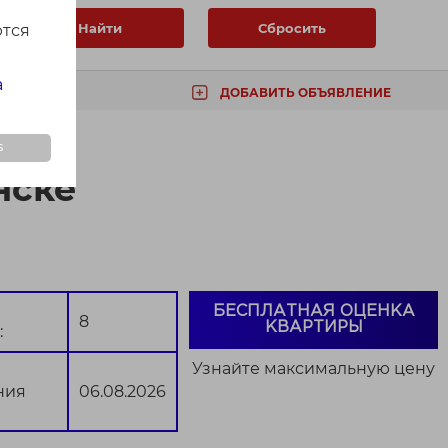
Найти
Сбросить
ются
а
ДОБАВИТЬ ОБЪЯВЛЕНИЕ
ТА
s
нске
БЕСПЛАТНАЯ ОЦЕНКА
8
КВАРТИРЫ
:
Узнайте максимальную цену
ния
06.08.2026