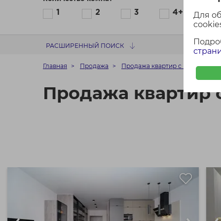
1
2
3
4+
Для о
cookies
Подро
РАСШИРЕННЫЙ ПОИСК
страни
Главная
Продажа
Продажа квартир с площадью 3
Продажа квартир 