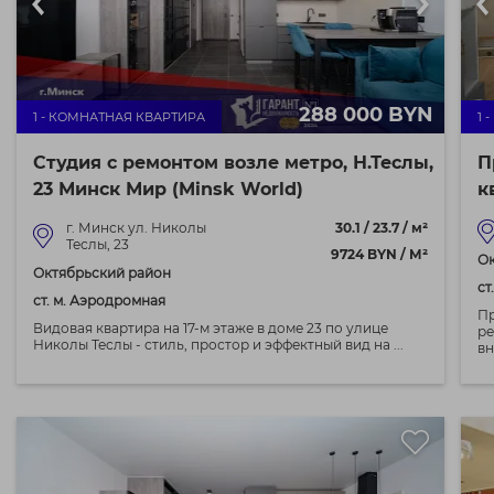
288 000 BYN
1 - КОМНАТНАЯ КВАРТИРА
1 
Студия с ремонтом возле метро, Н.Теслы,
П
23 Минск Мир (Minsk World)
к
г. Минск ул. Николы
30.1 / 23.7 / м²
Теслы, 23
9724 BYN / М²
Ок
Октябрьский район
ст
ст. м. Аэродромная
Пр
Видовая квартира на 17‑м этаже в доме 23 по улице
ре
Николы Теслы - стиль, простор и эффектный вид на ...
вн