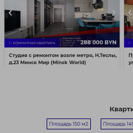
288 000 BYN
1 - КОМНАТНАЯ КВАРТИРА
1 
Студия с ремонтом возле метро, Н.Теслы,
П
д.23 Минск Мир (Minsk World)
у
г. Минск ул. Николы
30.1 / 27.5 / 23.7 м²
Теслы, 23
9710 BYN / М²
Октябрьский район
Ф
ст. м. Аэродромная
Ую
Ид
Видовая квартира на 17‑м этаже в доме 23 по улице
Николы Теслы — стиль, простор и эффектный вид на ...
Кварти
Площадь 150 м2
Площадь 14