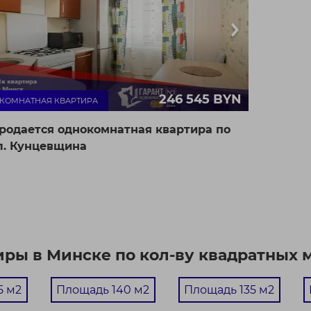
246 545 BYN
- КОМНАТНАЯ КВАРТИРА
родается однокомнатная квартира по
л. Кунцевщина
г. Минск ул.
33.2 / 17.1 / 7.1 м²
Кунцевщина, 48
7582 BYN / М²
рунзенский район
тная квартира с ремонтом на Каменной горке!
еальный вариант для тех, кто ценит комф...
ры в Минске по кол-ву квадратных 
5 м2
Площадь 140 м2
Площадь 135 м2