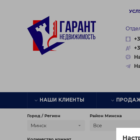
УСЛ
Отде
+3
+3
На
Н
НАШИ КЛИЕНТЫ
ПРОДА
Город / Регион
Район Минска
Минск
Все
Наст
Количество комнат
Цена