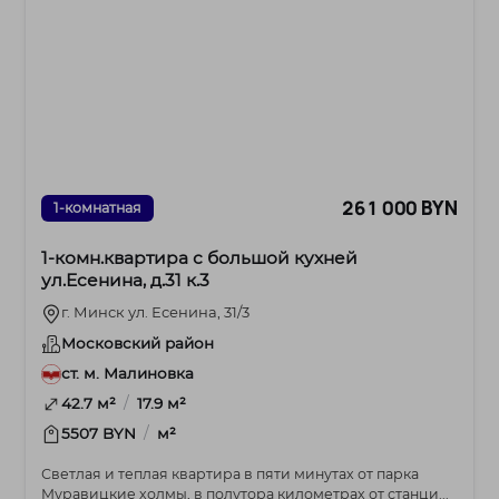
261 000 BYN
1-комнатная
1-комн.квартира с большой кухней
ул.Есенина, д.31 к.3
г. Минск ул. Есенина, 31/3
Московский район
ст. м. Малиновка
/
42.7 м²
17.9 м²
/
5507 BYN
м²
Светлая и теплая квартира в пяти минутах от парка
Муравицкие холмы, в полутора километрах от станци...