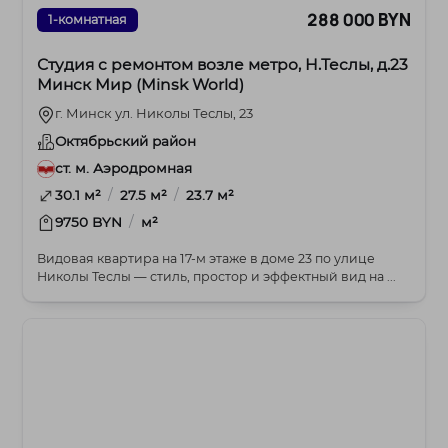
288 000 BYN
1-комнатная
Студия с ремонтом возле метро, Н.Теслы, д.23
Минск Мир (Minsk World)
г. Минск ул. Николы Теслы, 23
Октябрьский район
ст. м. Аэродромная
/
/
30.1 м²
27.5 м²
23.7 м²
/
9750 BYN
м²
Видовая квартира на 17‑м этаже в доме 23 по улице
Николы Теслы — стиль, простор и эффектный вид на ...