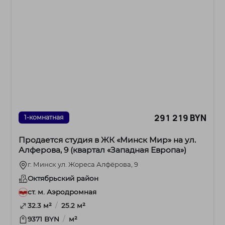
291 219 BYN
1-комнатная
Продается студия в ЖК «Минск Мир» на ул.
Алферова, 9 (квартал «Западная Европа»)
г. Минск ул. Жореса Алфёрова, 9
Октябрьский район
ст. м. Аэродромная
/
32.3 м²
25.2 м²
/
9371 BYN
м²