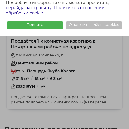
Подробную информацию вы можете прочитать,
перейдя на страницу "Политика в отношении
обработки cookie"
.
Принято
Отклонить файлы cookies
217 800 BYN
1-комнатная
Продаётся 1-х комнатная квартира в
Центральном районе по адресу ул.
Осипенко дом 15
г. Минск ул. Осипенко, 15
Центральный район
ст. м. Площадь Якуба Коласа
/
/
31.8 м²
18 м²
6.3 м²
/
6932 BYN
м²
Продаётся 1-х комнатная квартира в Центральном
районе по адресу ул. Осипенко дом 15 (на пересеч...