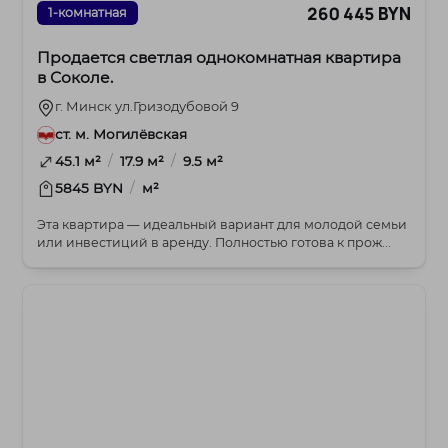
260 445 BYN
1-комнатная
Продается светлая однокомнатная квартира
в Соколе.
г. Минск ул.Гризодубовой 9
ст. м. Могилёвская
/
/
45.1 м²
17.9 м²
9.5 м²
/
5845 BYN
м²
Эта квартира — идеальный вариант для молодой семьи
или инвестиций в аренду. Полностью готова к прож...