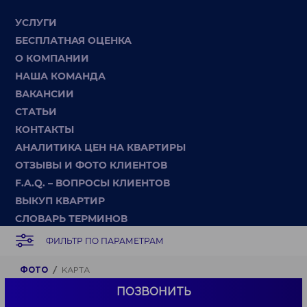
УСЛУГИ
БЕСПЛАТНАЯ ОЦЕНКА
О КОМПАНИИ
НАША КОМАНДА
ВАКАНСИИ
СТАТЬИ
КОНТАКТЫ
АНАЛИТИКА ЦЕН НА КВАРТИРЫ
ОТЗЫВЫ И ФОТО КЛИЕНТОВ
F.A.Q. – ВОПРОСЫ КЛИЕНТОВ
ВЫКУП КВАРТИР
СЛОВАРЬ ТЕРМИНОВ
КАРТА САЙТА
ФИЛЬТР ПО ПАРАМЕТРАМ
Позвоните нам |
ФОТО
КАРТА
+375 (29) 550-00-21
ПОЗВОНИТЬ