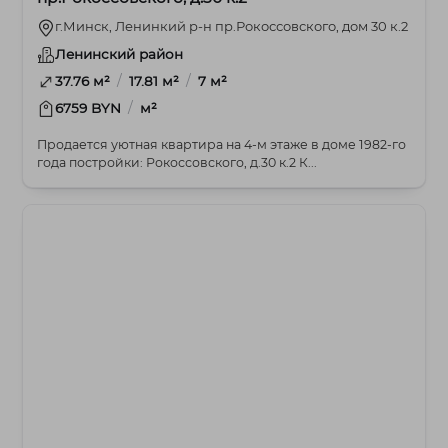
г.Минск, Ленинкий р-н пр.Рокоссовского, дом 30 к.2
Ленинский район
/
/
37.76 м²
17.81 м²
7 м²
/
6759 BYN
м²
Продается уютная квартира на 4-м этаже в доме 1982-го
года постройки: Рокоссовского, д.30 к.2 К...