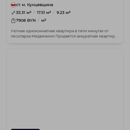
ст. м. Кунцевщина
/
/
35.31 м²
17.51 м²
9.23 м²
/
7908 BYN
м²
Уютная однокомнатная квартира в пяти минутах от
лесопарка Медвежино Продается аккуратная квартира
...