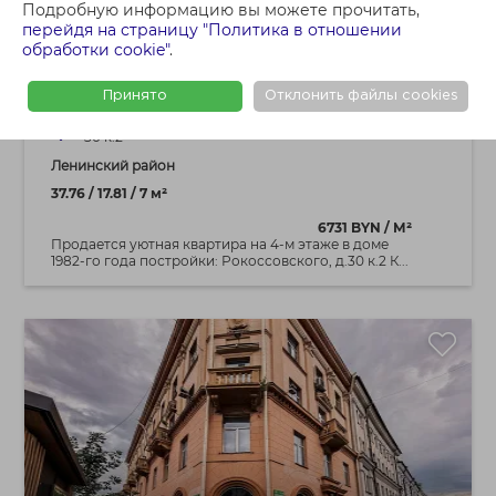
252 300 BYN
Подробную информацию вы можете прочитать,
1 - КОМНАТНАЯ КВАРТИРА
перейдя на страницу "Политика в отношении
обработки cookie"
.
1-комн.квартира (чешский проект)
пр.Рокоссовского, д.30 к.2
Принято
Отклонить файлы cookies
г.Минск, Ленинкий р-н пр.Рокоссовского, дом
30 к.2
Ленинский район
37.76 / 17.81 / 7 м²
6731 BYN / М²
Продается уютная квартира на 4-м этаже в доме
1982-го года постройки: Рокоссовского, д.30 к.2 К...