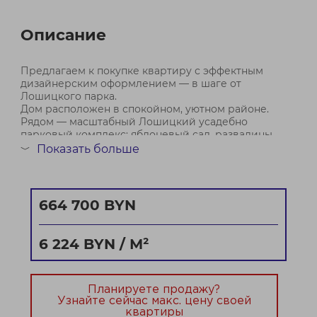
Описание
Предлагаем к покупке квартиру с эффектным
дизайнерским оформлением — в шаге от
Лошицкого парка.
Дом расположен в спокойном, уютном районе.
Рядом — масштабный Лошицкий усадебно
парковый комплекс: яблоневый сад, развалины
часовни, пейзажный амфитеатр, спортивная
Показать больше
﹀
площадка.
Вся эта природная зона пло...
Договор № 910/2 от 24.06.2026
664 700 BYN
6 224 BYN / М²
Планируете продажу?
Узнайте сейчас макс. цену своей
квартиры