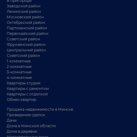
В пригороде
Заводской район
Ленинский район
Московский район
Октябрьский район
Партизанский район
Первомайский район
Советский район
Фрунзенский район
Центральный район
Советский район
1-комнатные
2-комнатные
3-комнатные
4-комнатные
Квартиры-студии
Квартиры с ремонтом
Квартиры с отделкой
Обмен квартир
Продажа недвижимости в Минске
Проведение сделок
Дачи
Дома в Минской области
Дома в деревне
Недостроенные дома