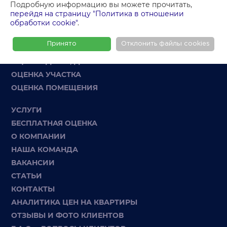
Подробную информацию вы можете прочитать,
перейдя на страницу "Политика в отношении
обработки cookie"
.
ОСТАВИТЬ ЗАЯВКУ
Принято
Отклонить файлы cookies
ОЦЕНКА КВАРТИРЫ
ОЦЕНКА ДОМА, ДАЧИ
ОЦЕНКА УЧАСТКА
ОЦЕНКА ПОМЕЩЕНИЯ
УСЛУГИ
БЕСПЛАТНАЯ ОЦЕНКА
О КОМПАНИИ
НАША КОМАНДА
ВАКАНСИИ
СТАТЬИ
КОНТАКТЫ
АНАЛИТИКА ЦЕН НА КВАРТИРЫ
ОТЗЫВЫ И ФОТО КЛИЕНТОВ