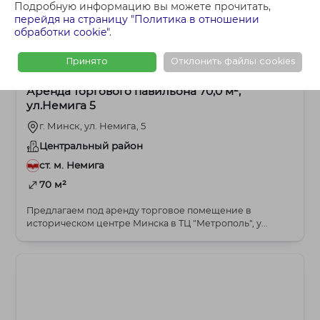
Подробную информацию вы можете прочитать,
перейдя на страницу "Политика в отношении
обработки cookie"
.
2 865 BYN
Офисное
Принято
Отклонить файлы cookies
Аренда торгового павильона 70,0 м²,
ул.Немига 5
г. Минск, ул. Немига, 5
Центральный район
ст. м. Немига
70 м²
Предлагаем под аренду торговое помещение в
историческом центре Минска в ТЦ "Метрополь", у...