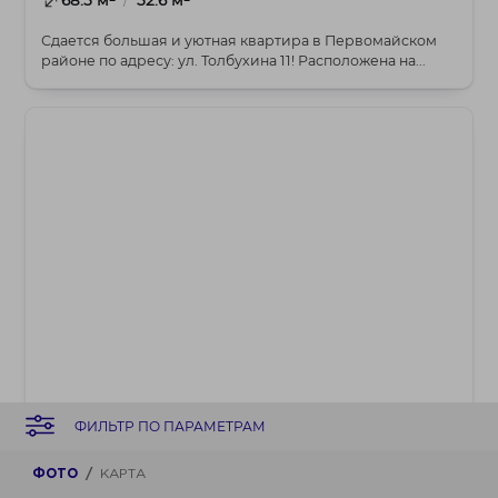
Сдается большая и уютная квартира в Первомайском
районе по адресу: ул. Толбухина 11! Расположена на...
4 600 BYN
ФИЛЬТР ПО ПАРАМЕТРАМ
Торговое
ФОТО
КАРТА
Сдаётся помещение 41,1м² в новом жилом