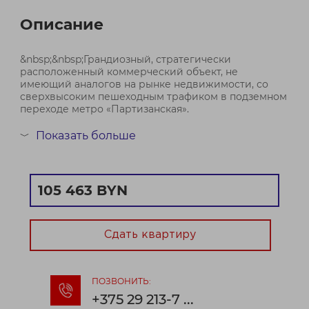
Описание
&nbsp;&nbsp;Грандиозный, стратегически
расположенный коммерческий объект, не
имеющий аналогов на рынке недвижимости, со
сверхвысоким пешеходным трафиком в подземном
переходе метро «Партизанская».
&nbsp;&nbsp;Помещение находится в эпицентре
Показать больше
﹀
пешеходного потока, который круглосуточно
формируется за сч...
Договор № 916/2 от 26.06.2026
105 463 BYN
Сдать квартиру
ПОЗВОНИТЬ:
+375 29 213-7 ...