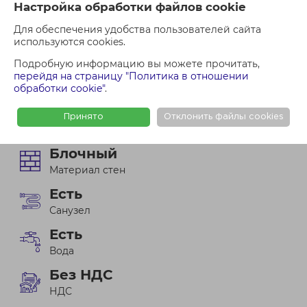
Настройка обработки файлов cookie
Этаж
Для обеспечения удобства пользователей сайта
Хороший
используются cookies.
Ремонт
Подробную информацию вы можете прочитать,
2.7
перейдя на страницу "Политика в отношении
обработки cookie"
.
Высота потолков
2012
Принято
Отклонить файлы cookies
Год постройки
Блочный
Материал стен
Есть
Санузел
Есть
Вода
Без НДС
НДС