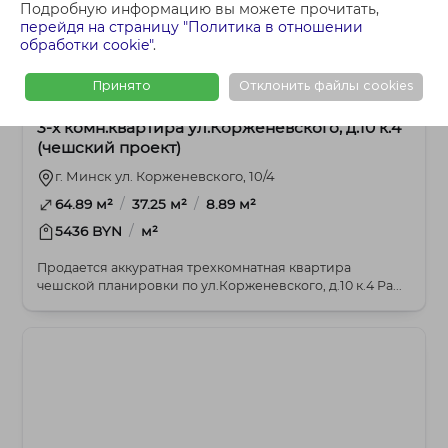
Подробную информацию вы можете прочитать,
перейдя на страницу "Политика в отношении
обработки cookie"
.
348 000 BYN
3-комнатная
Принято
Отклонить файлы cookies
3-х комн.квартира ул.Корженевского, д.10 к.4
(чешский проект)
г. Минск ул. Корженевского, 10/4
/
/
64.89 м²
37.25 м²
8.89 м²
/
5436 BYN
м²
Продается аккуратная трехкомнатная квартира
чешской планировки по ул.Корженевского, д.10 к.4 Ра...