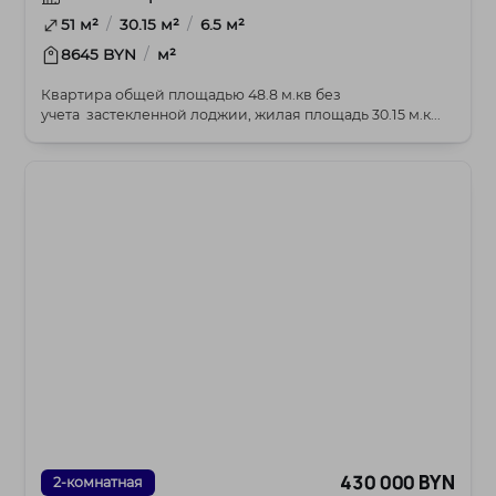
/
/
51 м²
30.15 м²
6.5 м²
/
8645 BYN
м²
Квартира общей площадью 48.8 м.кв без
учета застекленной лоджии, жилая площадь 30.15 м.к...
430 000 BYN
2-комнатная