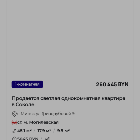
260 445 BYN
1-комнатная
Продается светлая однокомнатная квартира
в Соколе.
г. Минск ул.Гризодубовой 9
ст. м. Могилёвская
/
/
45.1 м²
17.9 м²
9.5 м²
/
5845 BYN
м²