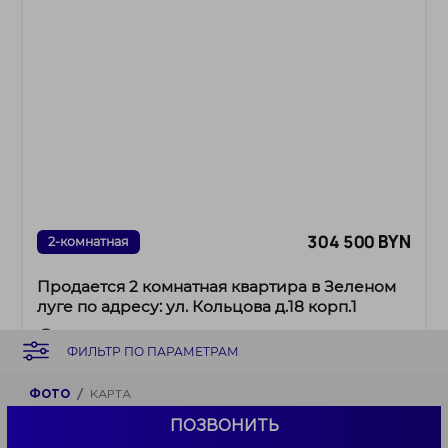
304 500 BYN
2-комнатная
Продается 2 комнатная квартира в Зеленом
луге по адресу: ул. Кольцова д.18 корп.1
г. Минск ул. Кольцова д.18 корп.1
ФИЛЬТР ПО ПАРАМЕТРАМ
ст. м. Площадь Якуба Коласа
/
/
55.3 м²
36.12 м²
6.37 м²
ФОТО
КАРТА
/
5619 BYN
м²
ПОЗВОНИТЬ