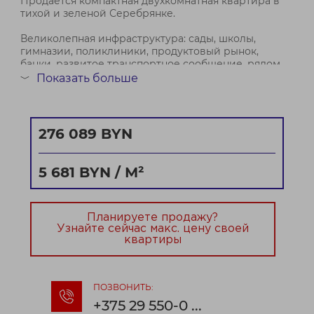
Продается компактная двухкомнатная квартира в
тихой и зеленой Серебрянке.
Великолепная инфраструктура: сады, школы,
гимназии, поликлиники, продуктовый рынок,
банки, развитое транспортное сообщение, рядом
Слепянская водная система.
Показать больше
﹀
Кроме того, жилой район Серебрянка ожидает
масштабная градостроител...
276 089 BYN
Договор № 928/2 от 29.06.2026
5 681 BYN / М²
Планируете продажу?
Узнайте сейчас макс. цену своей
квартиры
ПОЗВОНИТЬ:
+375 29 550-0 ...