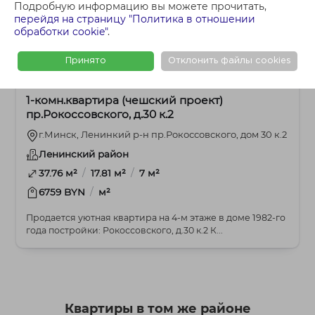
Подробную информацию вы можете прочитать,
перейдя на страницу "Политика в отношении
обработки cookie"
.
Принято
Отклонить файлы cookies
252 300 BYN
1-комнатная
1-комн.квартира (чешский проект)
пр.Рокоссовского, д.30 к.2
г.Минск, Ленинкий р-н пр.Рокоссовского, дом 30 к.2
Ленинский район
/
/
37.76 м²
17.81 м²
7 м²
/
6759 BYN
м²
Продается уютная квартира на 4-м этаже в доме 1982-го
года постройки: Рокоссовского, д.30 к.2 К...
Квартиры в том же районе