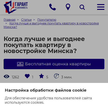
Главная
Статьи
Покупателю
Когда лучше и выгоднее покупать квартиру в новостройке
Минска?
Когда лучше и выгоднее
покупать квартиру в
новостройке Минска?
Бесплатная оценка квартиры
1262
1
5
3 мин.
Содержание
Настройка обработки файлов cookie
1. На этапе старта продаж (начало строительства)
Для обеспечения удобства пользователей сайта
2. На этапе активного строительства
используются cookies.
3. На этапе сдачи объекта