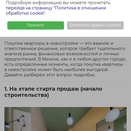
4. После сдачи объекта (вторичный рынок
Подробную информацию вы можете прочитать,
новостроек)
перейдя на страницу "Политика в отношении
5. В конце года (декабрь)
обработки cookie"
.
7. В периоды специальных акций и программ
8. Когда есть возможность купить квартиру с
Принято
Отклонить файлы cookies
инвестиционной целью
Заключение
Покупка квартиры в новостройке — это важное и
ответственное решение, которое требует тщательного
анализа рынка, финансовых возможностей и личных
предпочтений. В Минске, как и в любом другом городе,
есть определённые моменты, когда покупка квартиры
в новостройке может быть наиболее выгодной.
Давайте разберём этот вопрос подробно.
1. На этапе старта продаж (начало
строительства)