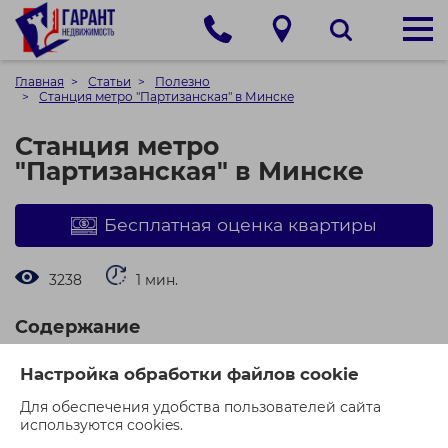
Главная
Статьи
Полезно
Станция метро "Партизанская" в Минске
Станция метро
"Партизанская" в Минске
Бесплатная оценка квартиры
3238
1 мин.
Содержание
История
Настройка обработки файлов cookie
Расположение
Особенности конструкции
Для обеспечения удобства пользователей сайта
Что находится рядом
используются cookies.
Транспортная доступность