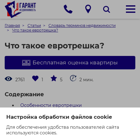
Главная
Статьи
Словарь терминов недвижимости
Что такое евротрешка?
Что такое евротрешка?
Бесплатная оценка квартиры
2761
1
5
2 мин.
Содержание
Особенности евротрешки
Преимущества евротрешки
Настройка обработки файлов cookie
Недостатки евротрешки
Примеры
Для обеспечения удобства пользователей сайта
Заключение
используются cookies.
"Евротрешка" — это неофициальный термин, который