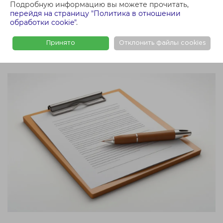
Подробную информацию вы можете прочитать,
перейдя на страницу "Политика в отношении
Договор задатка - это соглашение, по которому одна
обработки cookie"
.
сторона (покупатель) передает другой стороне
(продавцу) определенную сумму денег (задаток) в счет
будущей оплаты по договору купли-продажи
Принято
Отклонить файлы cookies
квартиры.