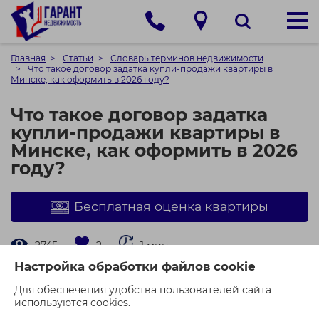
Главная
Статьи
Словарь терминов недвижимости
Что такое договор задатка купли-продажи квартиры в
Минске, как оформить в 2026 году?
Что такое договор задатка
купли-продажи квартиры в
Минске, как оформить в 2026
году?
Бесплатная оценка квартиры
2745
2
1 мин.
Настройка обработки файлов cookie
Договор задатка при купле-продаже квартиры в
Для обеспечения удобства пользователей сайта
Минске:
используются cookies.
Понятие: