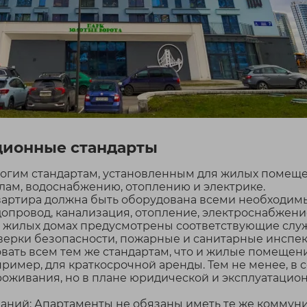
ационные стандарты
рогим стандартам, установленным для жилых помещен
злам, водоснабжению, отоплению и электрике.
вартира должна быть оборудована всеми необходи
опровод, канализация, отопление, электроснабжени
В жилых домах предусмотрены соответствующие слу
ерки безопасности, пожарные и санитарные инспек
вать всем тем же стандартам, что и жилые помещени
пример, для краткосрочной аренды. Тем не менее, в
оживания, но в плане юридической и эксплуатацион
аний: Апартаменты не обязаны иметь те же коммуник