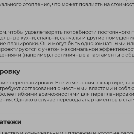
уального отопления, что может повлиять на стоимос
ом, чтобы удовлетворять потребности постоянного п
ельные кухни, спальни, санузлы и другие помещени
ие планировки. Они могут быть однокомнатными или
 проектируются с учетом максимальной эффективнос
ниями (например, гостиничные апартаменты с обще
ировку
е перепланировки. Все изменения в квартире, таки
 требуют согласования с местными властями и собл
 более гибкими возможностями для перепланировки, 
ия. Однако в случае перевода апартаментов в ста
латежи
ущество и коммунальными платежами, которые расс