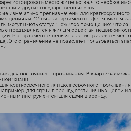
зарегистрировать место жительства, что необходим
омощи и других государственных услуг.
ые изначально предназначены для краткосрочного 
мещениями. Обычно апартаменты оформляются ка
ы могут иметь статус "нежилое помещение", что озн
орые предъявляются к жилым объектам недвижимост
ции: В апартаментах нельзя зарегистрировать место 
да). Это ограничение не позволяет пользоваться а
ьи.
ьно для постоянного проживания. В квартирах мож
йной жизни.
ля краткосрочного или долгосрочного проживания,
апример, для сдачи в аренду, гостиничных целей ил
ионным инструментом для сдачи в аренду.