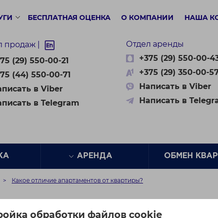
УГИ
БЕСПЛАТНАЯ ОЦЕНКА
О КОМПАНИИ
НАША К
Отдел аренды
л продаж |
+375 (29) 550-00-4
75 (29) 550-00-21
+375 (29) 350-00-5
75 (44) 550-00-71
Написать в Viber
писать в Viber
Написать в Teleg
аписать в Telegram
ЖА
АРЕНДА
ОБМЕН КВА
Какое отличие апартаментов от квартиры?
ртаментов от квартиры
ройка обработки файлов cookie