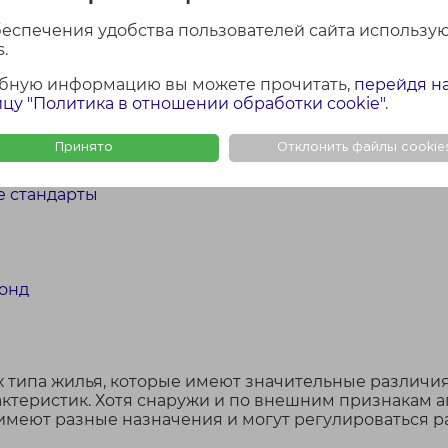
беспечения удобства пользователей сайта использу
.
бную информацию вы можете прочитать,
перейдя н
цу "Политика в отношении обработки cookie"
.
Принято
Отклонить файлы cookie
е стандарты
фонд
 типа жилья, которые имеют значительные различия
ктеристик. Хотя снаружи и по внешним признакам 
 имеют разные назначения и могут регулироваться 