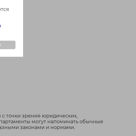
ются
а
s
 с точки зрения юридических,
апартаменты могут напоминать обычные
разными законами и нормами.