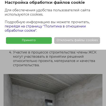
Преимущества ЖСК
Настройка обработки файлов cookie
Доступность жилья: ЖСК часто позволяет
Для обеспечения удобства пользователей сайта
приобрести жилье по более низкой цене по
используются cookies.
сравнению с покупкой готовой квартиры на
Подробную информацию вы можете прочитать,
вторичном рынке или у застройщика.
перейдя на страницу "Политика в отношении
Гибкость платежей: возможность вносить
обработки cookie"
.
платежи постепенно, в течение всего периода
строительства.
Прозрачность финансирования: члены
Принято
Отклонить файлы cookies
кооператива имеют право на контроль над
финансовыми потоками и ходом строительства.
Участие в процессе строительства: члены ЖСК
могут участвовать в принятии решений
относительно проекта, материалов и качества
строительства.