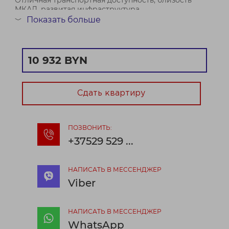
Отличная транспортная доступность, близость
МКАД, развитая инфраструктура.
Показать больше
﹀
Коммунальные и эксплуатационные затраты в
среднем по году - 17 руб/м.кв. Доступ на объект с 8-
21. Парковка возле здания...
10 932 BYN
Договор № 209/2а от 17.10.2025
Сдать квартиру
ПОЗВОНИТЬ:
+37529 529 ...
НАПИСАТЬ В МЕССЕНДЖЕР
Viber
НАПИСАТЬ В МЕССЕНДЖЕР
WhatsApp