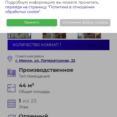
Подробную информацию вы можете прочитать,
перейдя на страницу "Политика в отношении
обработки cookie"
.
Принято
Отклонить файлы cookies
КОЛИЧЕСТВО КОМНАТ: 1
Советский район
г. Минск, ул. Литературная, 22
Производственное
Тип помещения
44 м²
Общая площадь
1
из 25
Этаж
Отличный