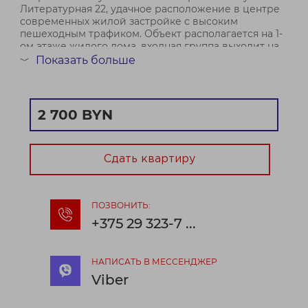
Литературная 22, удачное расположение в центре
современных жилой застройке с высоким
пешеходным трафиком. Объект располагается на 1-
ом этаже жилого дома, входная группа выходит на
ул. Леонида Беды.
Показать больше
﹀
Помещение предста...
2 700 BYN
Сдать квартиру
ПОЗВОНИТЬ:
+375 29 323-7 ...
НАПИСАТЬ В МЕССЕНДЖЕР
Viber