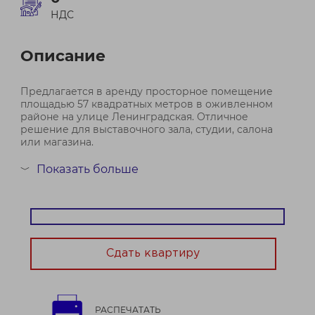
НДС
Описание
Предлагается в аренду просторное помещение
площадью 57 квадратных метров в оживленном
районе на улице Ленинградская. Отличное
решение для выставочного зала, студии, салона
или магазина.
Основные преимущества:
Показать больше
﹀
Большой выставочный зал — идеально для
презентаций, мероприятий и демонстраций
Свой сану...
Договор № 773/2 от 02.06.2026
Сдать квартиру
РАСПЕЧАТАТЬ