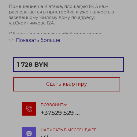
Помещение на -1 этаже, площадью 84,5 кв.м,
располагается в пристройке к уже полностью
заселенному жилому дому по адресу:
ул.Скрипникова 12А.
Объект представляет собой просторное
помещение с хорошим ремонтом, одно окно, вход в
Показать больше
﹀
помещение по лестнице вниз со стороны улицы и
ОТ, удобный подъезд для раз...
Договор № 223/2а от 22.10.2025
1 728 BYN
Сдать квартиру
ПОЗВОНИТЬ:
+37529 529 ...
НАПИСАТЬ В МЕССЕНДЖЕР