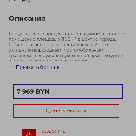
НДС
Описание
Предлагается в аренду торгово-административное
помещение площадью 115,2 м² в центре города.
Объект расположен в престижном районе с
активным пешеходным и автомобильным
трафиком, в окружении ухоженной архитектуры и
жилой застройки высокого уровня.
Показать больше
﹀
Помещение находится на первом этаже и имеет
отдельны...
Договор № 254/2а от 24.03.2026
7 969 BYN
Сдать квартиру
ПОЗВОНИТЬ: