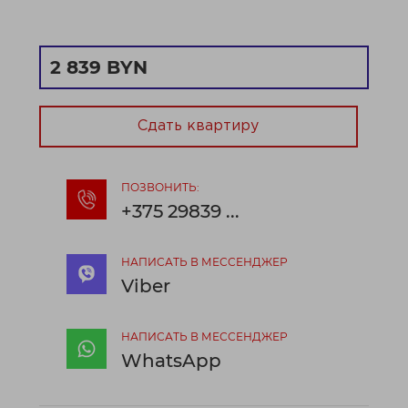
Подведен оптоволоконный кабель;
Телефонные линии;
Принудительная система вентиляции.
2 839 BYN
Безопасность и доступ:
Пожарная сигнализация;
Пост охраны;
Сдать квартиру
3 входа в здание;
Доступ 7:00-2...
Договор № 368/2а от 07.05.2026
ПОЗВОНИТЬ:
+375 29839 ...
НАПИСАТЬ В МЕССЕНДЖЕР
Viber
НАПИСАТЬ В МЕССЕНДЖЕР
WhatsApp