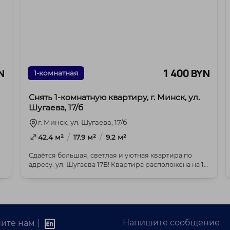
N
1 400 BYN
1-комнатная
Снять 1-комнатную квартиру, г. Минск, ул.
Шугаева, 17/б
г. Минск, ул. Шугаева, 17/б
/
/
42.4 м²
17.9 м²
9.2 м²
Сдаётся большая, светлая и уютная квартира по
адресу: ул. Шугаева 17Б! Квартира расположена на 15
э...
Напишите сообщение
ите нам |