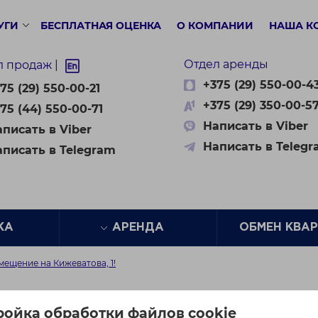
УГИ
БЕСПЛАТНАЯ ОЦЕНКА
О КОМПАНИИ
НАША К
Отдел аренды
л продаж |
+375 (29) 550-00-4
75 (29) 550-00-21
+375 (29) 350-00-5
75 (44) 550-00-71
Написать в Viber
писать в Viber
Написать в Teleg
аписать в Telegram
ЖА
АРЕНДА
ОБМЕН КВА
ещение на Кижеватова, 1!
и отличное помещение 
ройка обработки файлов cookie