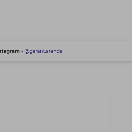
stagram -
@garant.arenda