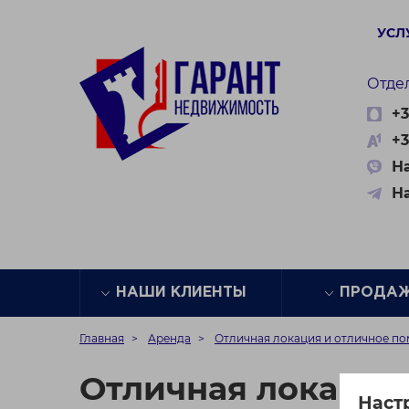
УСЛ
Отде
+3
+3
На
Н
НАШИ КЛИЕНТЫ
ПРОДА
Главная
Аренда
Отличная локация и отличное пом
Отличная локация 
Наст