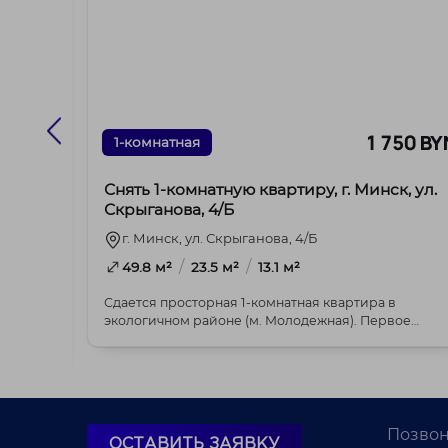
00 BYN
1 750 BY
1-комнатная
 г.
Снять 1-комнатную квартиру, г. Минск, ул.
Скрыганова, 4/Б
г. Минск, ул. Скрыганова, 4/Б
/
/
49.8 м²
23.5 м²
13.1 м²
Сдается просторная 1-комнатная квартира в
экологичном районе (м. Молодежная). Первое
ира в
заселе...
сле
Позвон
ОСТАВИТЬ ЗАЯВКУ