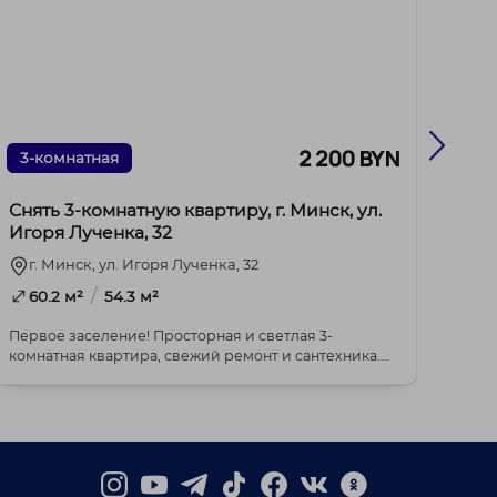
2 200 BYN
3-комнатная
2-к
Снять 3-комнатную квартиру, г. Минск, ул.
Снят
Игоря Лученка, 32
Рато
г. Минск, ул. Игоря Лученка, 32
г. 
/
60.2 м²
54.3 м²
42
Первое заселение! Просторная и светлая 3-
С 8 а
комнатная квартира, свежий ремонт и сантехника.
микро
Идеальный...