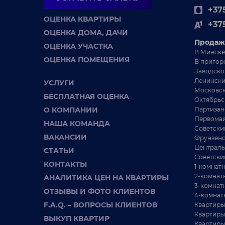
+375
ОЦЕНКА КВАРТИРЫ
+37
ОЦЕНКА ДОМА, ДАЧИ
Продаж
ОЦЕНКА УЧАСТКА
В Минске
ОЦЕНКА ПОМЕЩЕНИЯ
В пригор
Заводско
Ленински
УСЛУГИ
Московск
БЕСПЛАТНАЯ ОЦЕНКА
Октябрьс
О КОМПАНИИ
Партизан
Первомай
НАША КОМАНДА
Советски
ВАКАНСИИ
Фрунзенс
Централь
СТАТЬИ
Советски
КОНТАКТЫ
1-комнат
2-комнат
АНАЛИТИКА ЦЕН НА КВАРТИРЫ
3-комнат
ОТЗЫВЫ И ФОТО КЛИЕНТОВ
4-комнат
F.A.Q. – ВОПРОСЫ КЛИЕНТОВ
Квартиры
Квартиры
ВЫКУП КВАРТИР
Квартиры