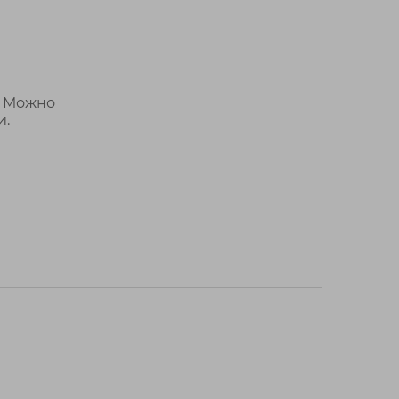
! Можно
и.
...