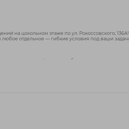
ний на цокольном этаже по ул. Рокоссовского, 136А
и любое отдельное — гибкие условия под ваши задач
 сразу под единый проект либо арендовать одно или н