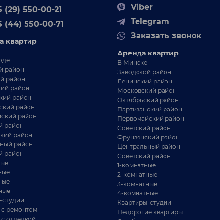
Viber
 (29) 550-00-21
Telegram
5 (44) 550-00-71
Заказать звонок
а квартир
Аренда квартир
оде
В Минске
й район
Заводской район
й район
Ленинский район
ий район
Московский район
кий район
Октябрьский район
ский район
Партизанский район
ский район
Первомайский район
й район
Советский район
кий район
Фрунзенский район
ный район
Центральный район
й район
Советский район
ные
1-комнатные
ные
2-комнатные
ные
3-комнатные
ные
4-комнатные
-студии
Квартиры-студии
 с ремонтом
Недорогие квартиры
 с отделкой