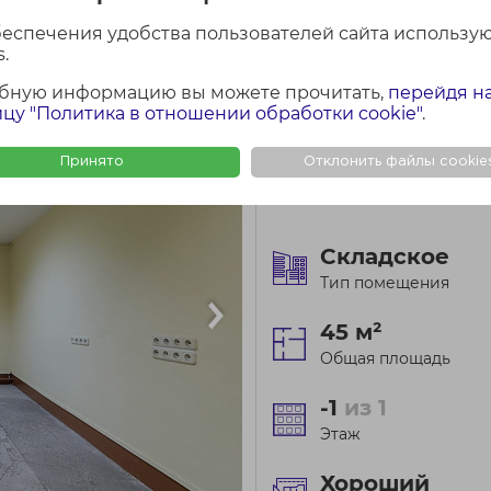
беспечения удобства пользователей сайта использу
.
бную информацию вы можете прочитать,
перейдя н
цу "Политика в отношении обработки cookie"
.
КОЛИЧЕСТВО КОМНАТ: 
Принято
Отклонить файлы cookie
г. Минск, просп. Роко
136/а
Складское
Тип помещения
45 м²
Общая площадь
-1
из 1
Этаж
Хороший