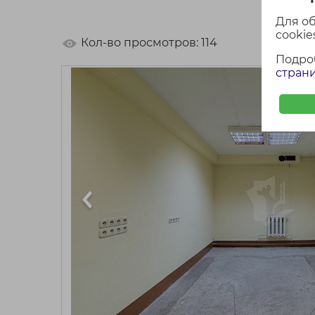
Для о
cookies
Кол-во просмотров: 114
Подро
страни