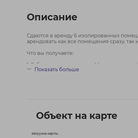
Описание
Сдаются в аренду 6 изолированных помеще
арендовать как все помещения сразу, так 
Что вы получаете:
1. Гибкие условия аренды. Можно взять всё
Показать больше
﹀
Договор № 915/2 от 26.06.2026
Объект на карте
загрузка карты...