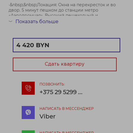
·&nbsp;&nbsp;Локация: Окна на перекресток и во
двор. 5 минут пешком до станции метро
«Аэродромная». Высокий пешеходный и
автомобильный трафик.
Показать больше
﹀
·&nbsp;&nbsp;Разрешение: Можно открыть общепит
&#40;кофейня, ресторан, п...
4 420 BYN
Договор № №32/2а от 15.01.26
Сдать квартиру
ПОЗВОНИТЬ:
+375 29 5299 ...
НАПИСАТЬ В МЕССЕНДЖЕР
Viber
НАПИСАТЬ В МЕССЕНДЖЕР