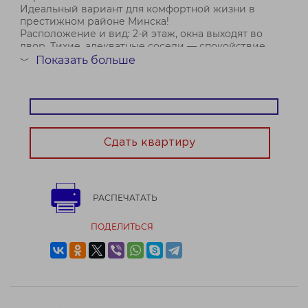
Идеальный вариант для комфортной жизни в
престижном районе Минска!
Расположение и вид: 2-й этаж, окна выходят во
двор. Тихие, адекватные соседи — спокойствие
гарантировано.
Показать больше
﹀
Комфорт в квартире: Полностью оборудована всем
необходимым — стиральная ма...
Договор № 34/1 от 15.07.2026
Сдать квартиру
РАСПЕЧАТАТЬ
ПОДЕЛИТЬСЯ