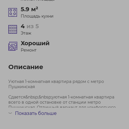
5.9 м²
Площадь кухни
4
из 5
Этаж
Хороший
Ремонт
Описание
Уютная 1-комнатная квартира рядом с метро
Пушкинская
Сдается&nbsp;&nbsp;уютная 1-комнатная квартира
всего в одной остановке от станции метро
Пушкинская. Отличный вариант для комфортного
проживания в удобном районе города.
Показать больше
﹀
Квартира после косметического ремонта — чистая,
аккуратная и очень теплая. О...