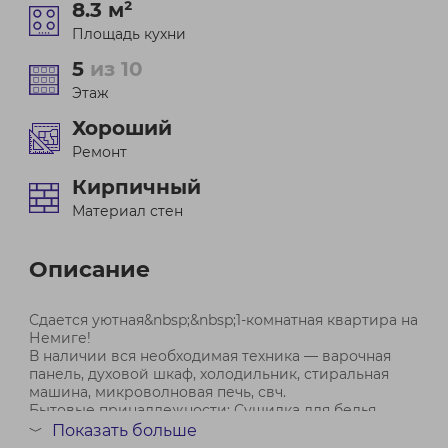
8.3 м²
Площадь кухни
5
из 10
Этаж
Хороший
Ремонт
Кирпичный
Материал стен
Описание
Сдается уютная&nbsp;&nbsp;1-комнатная квартира на
Немиге!
В наличии вся необходимая техника — варочная
панель, духовой шкаф, холодильник, стиральная
машина, микроволновая печь, свч.
Бытовые принадлежности: Сушилка для белья.
Застекленный балкон из кухни&nbsp;&nbsp;—
Показать больше
﹀
наслаждайтесь свежим воздухом и ...