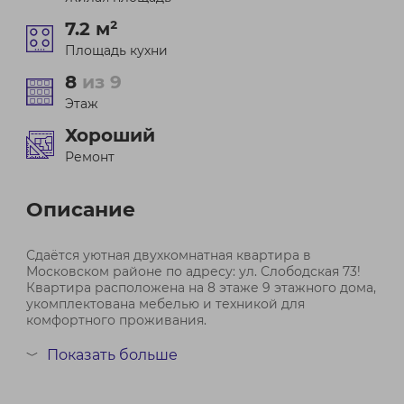
7.2 м²
Площадь кухни
8
из 9
Этаж
Хороший
Ремонт
Описание
Сдаётся уютная двухкомнатная квартира в
Московском районе по адресу: ул. Слободская 73!
Квартира расположена на 8 этаже 9 этажного дома,
укомплектована мебелью и техникой для
комфортного проживания.
Общая площадь квартиры - 47,0 кв. метров.
Показать больше
﹀
В шаговой доступности находятся продуктовые
магазины, ТРЦ...