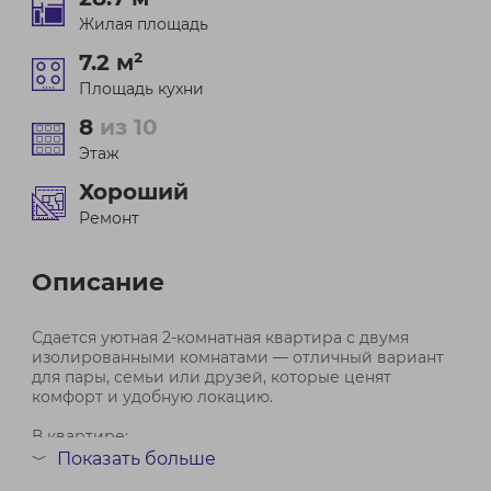
Жилая площадь
7.2 м²
Площадь кухни
8
из 10
Этаж
Хороший
Ремонт
Описание
Сдается уютная 2-комнатная квартира с двумя
изолированными комнатами — отличный вариант
для пары, семьи или друзей, которые ценят
комфорт и удобную локацию.
В квартире:
• две отдельные комнаты
Показать больше
﹀
• балкон