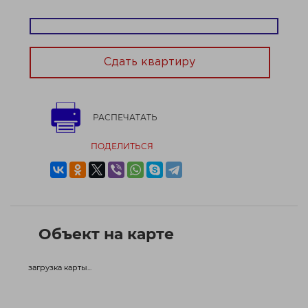
• вся необходимая мебель
• бытовая техника для комфортного проживания
• функциональная кухня и уд...
Договор № 371/2а от 07.05.2026
Сдать квартиру
РАСПЕЧАТАТЬ
ПОДЕЛИТЬСЯ
Объект на карте
загрузка карты...