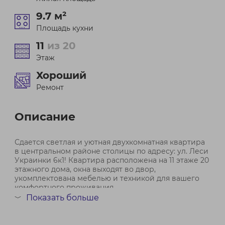
9.7 м²
Площадь кухни
11
из 20
Этаж
Хороший
Ремонт
Описание
Сдается светлая и уютная двухкомнатная квартира
в центральном районе столицы по адресу: ул. Леси
Украинки 6к1! Квартира расположена на 11 этаже 20
этажного дома, окна выходят во двор,
укомплектована мебелью и техникой для вашего
комфортного проживания.
Показать больше
﹀
В шаговой доступности находятся супермаркеты, ...
Договор № 881/2 от 19.06.2026