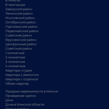
В Минске
В пригороде
Заводской район
Ленинский район
Московский район
Октябрьский район
Партизанский район
Первомайский район
Советский район
Фрунзенский район
Центральный район
Советский район
1-комнатные
2-комнатные
3-комнатные
4-комнатные
Квартиры-студии
Квартиры с ремонтом
Квартиры с отделкой
Обмен квартир
Продажа недвижимости в Минске
Проведение сделок
Дачи
Дома в Минской области
Дома в деревне