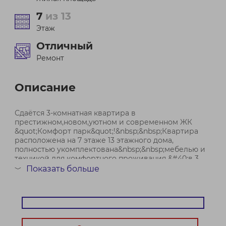
7
из 13
Этаж
Отличный
Ремонт
Описание
Сдаётся 3-комнатная квартира в
престижном,новом,уютном и современном ЖК
&quot;Комфорт парк&quot;!&nbsp;&nbsp;Квартира
расположена на 7 этаже 13 этажного дома,
полностью укомплектована&nbsp;&nbsp;мебелью и
техникой для комфортного проживания &#40;в 3
комнате установлен диван-кровать для сна&#41;.
Показать больше
﹀
Об...
Договор № 806/2а от 09.06.2026