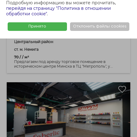
2 853 BYN
Подробную информацию вы можете прочитать,
перейдя на страницу "Политика в отношении
обработки cookie"
.
Аренда торгового павильона 70,0 м²,
ул.Немига 5
Принято
Отклонить файлы cookies
г. Минск, ул. Немига, 5
Центральный район
ст. м. Немига
70 / / м²
Предлагаем под аренду торговое помещение в
историческом центре Минска в ТЦ "Метрополь", у...