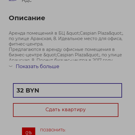
НДС
Описание
Аренда помещений в БЦ &quot;Caspian Plaza&quot;,
по улице Аранская, 8. Идеальное место для офиса,
фитнес-центра.
Предлагаются в аренду офисные помещения в
бизнес-центре &quot;Caspian Plaza&quot;, по улице
Аранская, 8. Проект бизнес-центра в 2017 году
получил диплом за лучшую работу международной
Показать больше
﹀
асс...
Договор № 77/2а от 23.09.2025
32 BYN
Сдать квартиру
ПОЗВОНИТЬ: