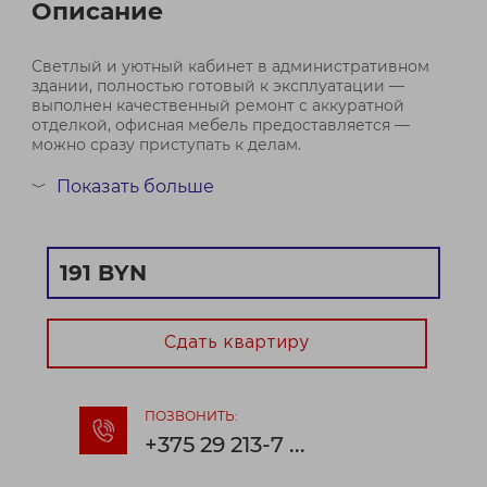
Описание
Светлый и уютный кабинет в административном
здании, полностью готовый к эксплуатации —
выполнен качественный ремонт с аккуратной
отделкой, офисная мебель предоставляется —
можно сразу приступать к делам.
Актуальные площади:
Показать больше
﹀
3 этаж: 9,5 м2; 33,2 м2
&nbsp;&nbsp;Преимущества локации и здания:
191 BYN
— Лог...
Договор № 366/2а от 07.05.2026
Сдать квартиру
ПОЗВОНИТЬ:
+375 29 213-7 ...