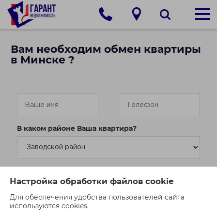
Вам необходим обмен квартиры
в Минске ?
В каком районе Ваша квартира?
Кол-во комнат:
Настройка обработки файлов cookie
1
2
3
4
Для обеспечения удобства пользователей сайта
используются cookies.