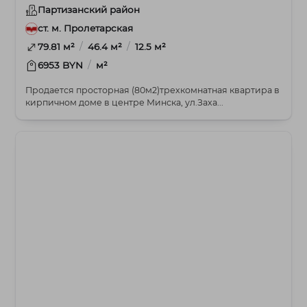
Партизанский район
ст. м. Пролетарская
/
/
79.81 м²
46.4 м²
12.5 м²
/
6953 BYN
м²
Продается просторная (80м2)трехкомнатная квартира в
кирпичном доме в центре Минска, ул.Заха...