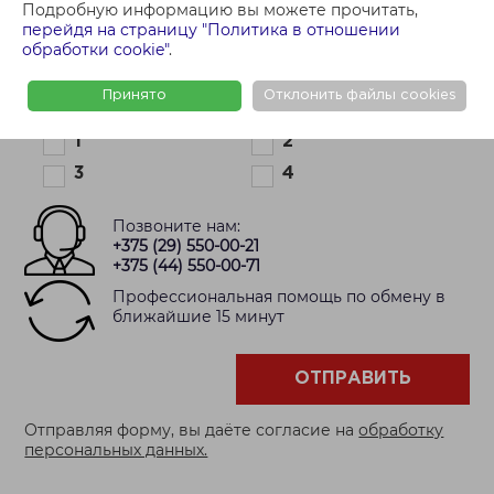
Подробную информацию вы можете прочитать,
Где Вы ищете квартиру?
перейдя на страницу "Политика в отношении
обработки cookie"
.
Принято
Отклонить файлы cookies
Кол-во комнат:
1
2
3
4
Позвоните нам:
+375 (29) 550-00-21
+375 (44) 550-00-71
Профессиональная помощь по обмену в
ближайшие 15 минут
ОТПРАВИТЬ
Отправляя форму, вы даёте согласие на
обработку
персональных данных.