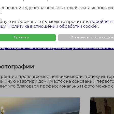
беспечения удобства пользователей сайта использу
.
ткие сроки найти покупателей, кото
едвижимости.
бную информацию вы можете прочитать,
перейдя н
цу "Политика в отношении обработки cookie"
.
истами отдела маркетинга и рекламы компании раз
участка.
Принято
Отклонить файлы cookie
ов, которые мы используем для рекламы Вашей н
фотографии
ренции предлагаемой недвижимости, в эпоху интер
и иную квартиру, дом, участок на основании первог
ает, что благодаря профессиональным фото можно 