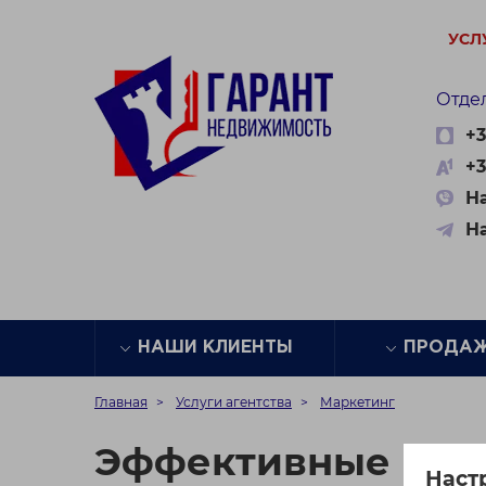
УСЛ
Отде
+3
+3
На
Н
НАШИ КЛИЕНТЫ
ПРОДА
Главная
Услуги агентства
Маркетинг
Эффективные инс
Наст