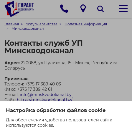
Главная
Услуги агентства
Полезная информация
Минскводоканал
Контакты служб УП
Минскводоканал
Адрес:
220088, ул.Пулихова, 15 г.Минск, Республика
Беларусь
Приемная:
Телефон: +375 17 389 40 03
Факс: +375 17 389 42 61
E-mail:
info@minskvodokanal.by
Сайт:
https://minskvodokanal.by/
Настройка обработки файлов cookie
Время работы:
Понедельник - четверг: 8.00 - 17.00
Для обеспечения удобства пользователей сайта
Пятница: 8.00 - 15.45
используются cookies.
Обед: 11.45 - 12.30
Суббота, воскресенье: выходной