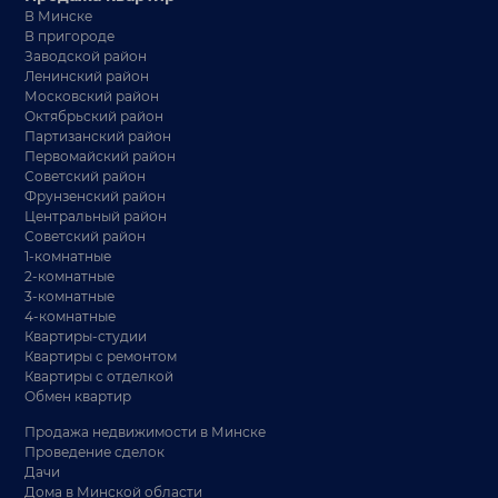
В Минске
В пригороде
Заводской район
Ленинский район
Московский район
Октябрьский район
Партизанский район
Первомайский район
Советский район
Фрунзенский район
Центральный район
Советский район
1-комнатные
2-комнатные
3-комнатные
4-комнатные
Квартиры-студии
Квартиры с ремонтом
Квартиры с отделкой
Обмен квартир
Продажа недвижимости в Минске
Проведение сделок
Дачи
Дома в Минской области