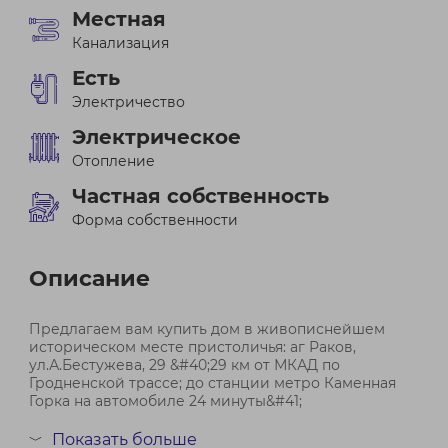
Местная
Канализация
Есть
Электричество
Электрическое
Отопление
Частная собственность
Форма собственности
Описание
Предлагаем вам купить дом в живописнейшем
историческом месте пристоличья: аг Раков,
ул.А.Бестужева, 29 &#40;29 км от МКАД по
Гродненской трассе; до станции метро Каменная
Горка на автомобиле 24 минуты&#41;
Агрогородок расположен рядом с автотрассой М6
Показать больше
﹀