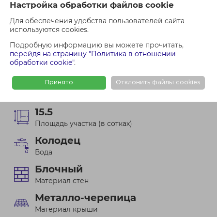
Проверить недвижимость
Настройка обработки файлов cookie
Для обеспечения удобства пользователей сайта
Оформить сделку
используются cookies.
Подробную информацию вы можете прочитать,
перейдя на страницу "Политика в отношении
Минская обл.Воложинский р-н, Раковский с.с
обработки cookie"
.
аг.Раков, ул.Бестужева, д.29
29
Принято
Отклонить файлы cookies
Км от МКАД
15.5
Площадь участка (в сотках)
Колодец
Вода
Блочный
Материал стен
Металло-черепица
Материал крыши