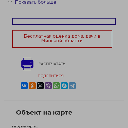
Дом находится рядом с национальным аэропортом,
Показать больше
﹀
при этом шума самолётов не слышно. Уч...
Договор № 813/2 от 22.12.2025
Бесплатная оценка дома, дачи в
Минской области.
РАСПЕЧАТАТЬ
ПОДЕЛИТЬСЯ
Объект на карте
загрузка карты...