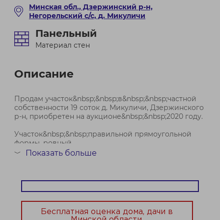
Минская обл., Дзержинский р-н,
Негорельский с/с, д. Микуличи
Панельный
Материал стен
Описание
Продам участок&nbsp;&nbsp;в&nbsp;&nbsp;частной
собственности 19 соток д. Микуличи, Дзержинского
р-н, приобретен на аукционе&nbsp;&nbsp;2020 году.
Участок&nbsp;&nbsp;правильной прямоугольной
формы, ровный,
Показать больше
﹀
- на участке есть Домик из блоков хоз. постройка,
можно использовать как временное жильё. Туа...
Бесплатная оценка дома, дачи в
Минской области.