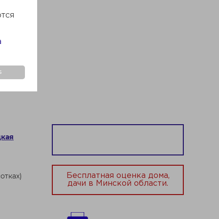
ются
а
s
цкая
отках)
Бесплатная оценка дома,
дачи в Минской области.