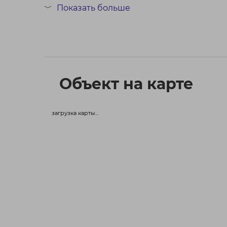
живописной лесопарковой зоной.
Показать больше
﹀
Топовая локация: престижный микрорайон
Респектабель...
Объект на карте
загрузка карты...