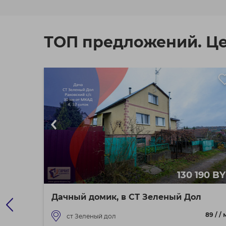
ТОП предложений. Ц
55 BYN
130 190 B
Дачный домик, в СТ Зеленый Дол
-1»
89 / / 
ст Зеленый дол