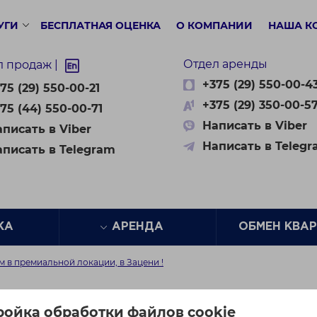
УГИ
БЕСПЛАТНАЯ ОЦЕНКА
О КОМПАНИИ
НАША К
Отдел аренды
л продаж |
+375 (29) 550-00-4
75 (29) 550-00-21
+375 (29) 350-00-5
75 (44) 550-00-71
Написать в Viber
писать в Viber
Написать в Teleg
аписать в Telegram
ЖА
АРЕНДА
ОБМЕН КВА
 в премиальной локации, в Зацени !
ремиальной локации, в
ройка обработки файлов cookie