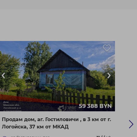
59 388 BYN
Продам дом, аг. Гостиловичи , в 3 км от г.
Прод
Логойска, 37 км от МКАД
г. Ф