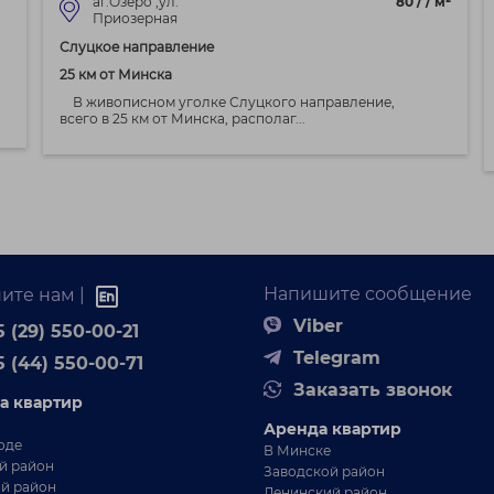
аг.Озеро ,ул.
80 / / м²
Приозерная
Слуцкое направление
25 км от Минска
В живописном уголке Слуцкого направление,
всего в 25 км от Минска, располаг...
Напишите сообщение
ите нам |
Viber
 (29) 550-00-21
Telegram
5 (44) 550-00-71
Заказать звонок
а квартир
Аренда квартир
оде
В Минске
й район
Заводской район
й район
Ленинский район