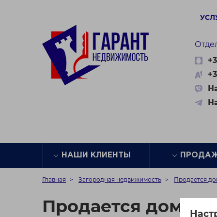
УСЛ
Отде
+3
+3
На
Н
НАШИ КЛИЕНТЫ
ПРОДА
Главная
Загородная недвижимость
Продается дом
Продается дом в п
Наст