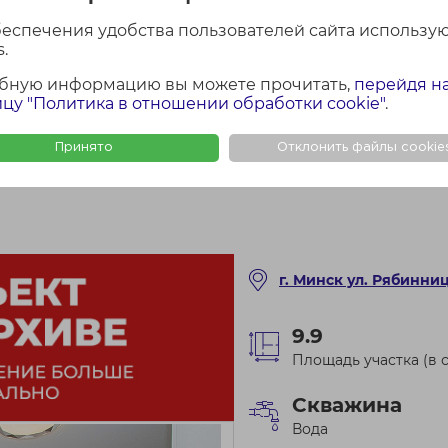
беспечения удобства пользователей сайта использу
.
бную информацию вы можете прочитать,
перейдя н
цу "Политика в отношении обработки cookie"
.
Принято
Отклонить файлы cookie
г. Минск ул. Рябинни
9.9
Площадь участка (в с
Скважина
Вода