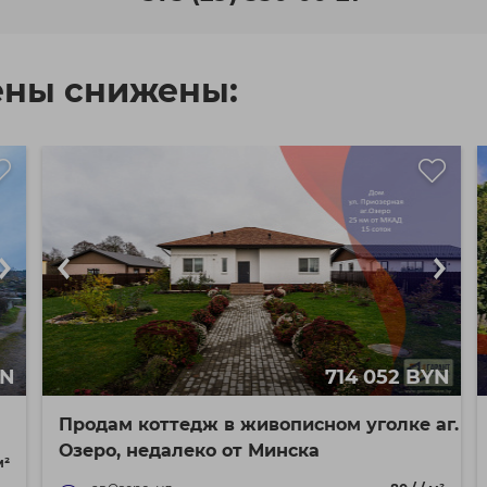
ены снижены:
YN
714 052 BYN
Продам коттедж в живописном уголке аг.
Озеро, недалеко от Минска
м²