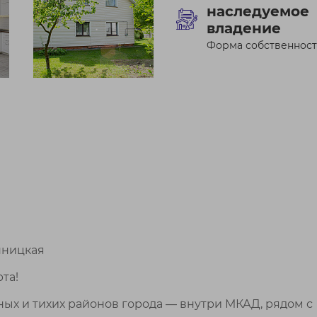
наследуемое
владение
Форма собственнос
нницкая
та!
ых и тихих районов города — внутри МКАД, рядом с