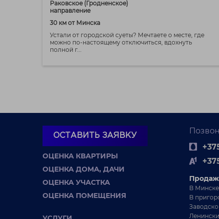
Раковское (Гродненское)
направление
30 км от Минска
Устали от городской суеты? Мечтаете о месте, где
можно по-настоящему отключиться, вдохнуть
полной г...
Позвон
ОСТАВИТЬ ЗАЯВКУ
+375
ОЦЕНКА КВАРТИРЫ
+37
ОЦЕНКА ДОМА, ДАЧИ
Продаж
ОЦЕНКА УЧАСТКА
В Минске
ОЦЕНКА ПОМЕЩЕНИЯ
В пригор
Заводско
Ленински
УСЛУГИ