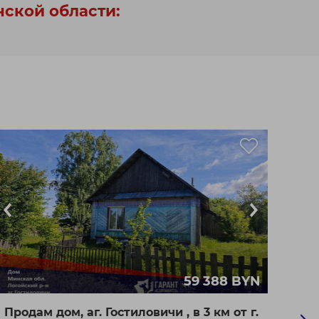
нской области:
59 388 BYN
Продам дом, аг. Гостиловичи , в 3 км от г.
Прод