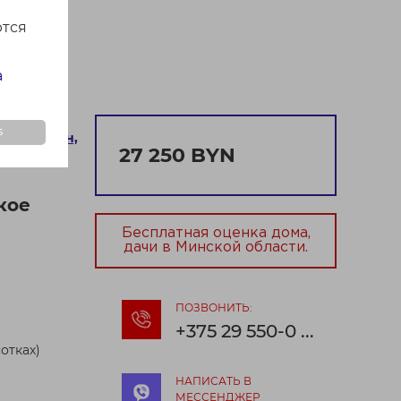
ются
а
s
ичский р-н,
27 250 BYN
уденка
кое
Бесплатная оценка дома,
дачи в Минской области.
ПОЗВОНИТЬ:
+375 29 550-0 ...
отках)
НАПИСАТЬ В
МЕССЕНДЖЕР