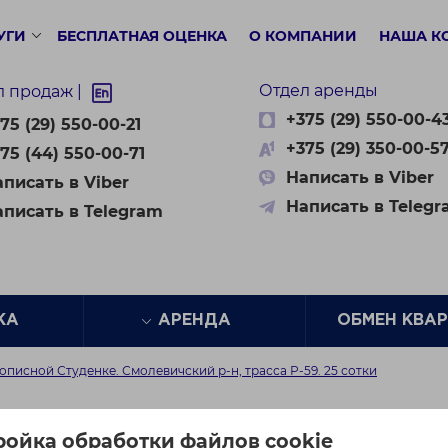
УГИ
БЕСПЛАТНАЯ ОЦЕНКА
О КОМПАНИИ
НАША К
Отдел аренды
л продаж |
+375 (29) 550-00-4
75 (29) 550-00-21
+375 (29) 350-00-5
75 (44) 550-00-71
Написать в Viber
писать в Viber
Написать в Teleg
аписать в Telegram
ЖА
АРЕНДА
ОБМЕН КВА
описной Студенке. Смолевичский р-н, трасса Р-59. 25 сотки
ной Студенке. Смолеви
ройка обработки файлов cookie