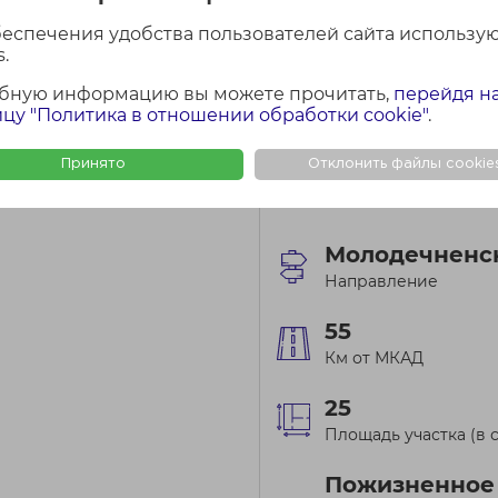
беспечения удобства пользователей сайта использу
.
бную информацию вы можете прочитать,
перейдя н
цу "Политика в отношении обработки cookie"
.
Принято
Отклонить файлы cookie
Минская обл., Смолев
Курганский с/с, д. Ст
Молодечненс
Направление
55
Км от МКАД
25
Площадь участка (в с
Пожизненное