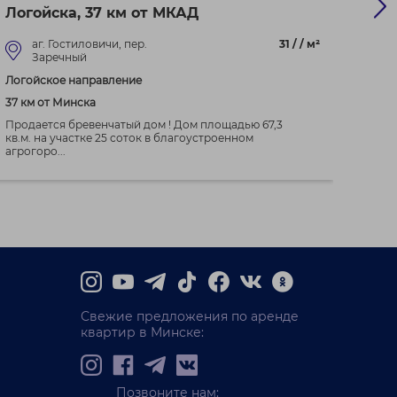
Логойска, 37 км от МКАД
г. Ф
аг. Гостиловичи, пер.
31 / / м²
г
Заречный
К
Логойское направление
Брест
37 км от Минска
15 км 
Продается бревенчатый дом ! Дом площадью 67,3
...
кв.м. на участке 25 соток в благоустроенном
агрогоро...
Свежие предложения по аренде
квартир в Минске:
Позвоните нам: