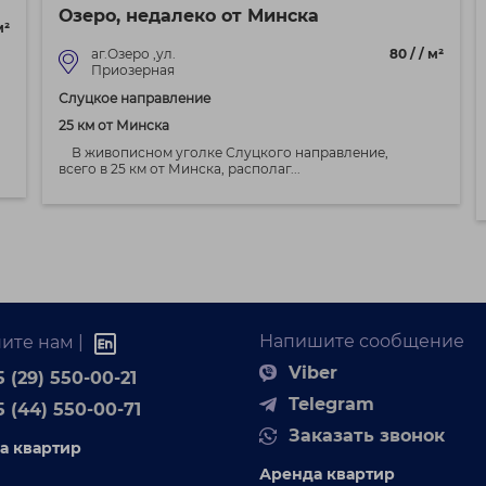
Озеро, недалеко от Минска
м²
аг.Озеро ,ул.
80 / / м²
Приозерная
Слуцкое направление
25 км от Минска
В живописном уголке Слуцкого направление,
всего в 25 км от Минска, располаг...
Напишите сообщение
ите нам |
Viber
 (29) 550-00-21
Telegram
5 (44) 550-00-71
Заказать звонок
а квартир
Аренда квартир