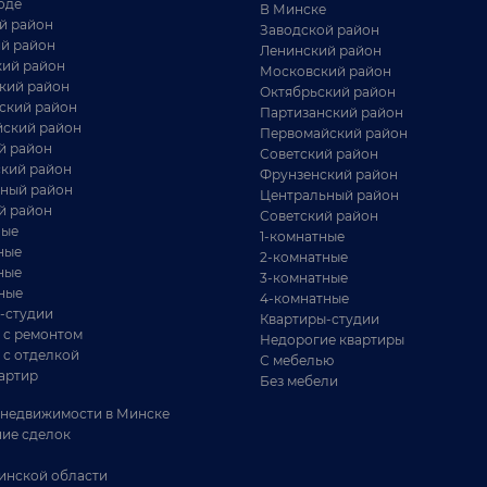
оде
В Минске
й район
Заводской район
й район
Ленинский район
ий район
Московский район
кий район
Октябрьский район
ский район
Партизанский район
ский район
Первомайский район
й район
Советский район
кий район
Фрунзенский район
ный район
Центральный район
й район
Советский район
ные
1-комнатные
ные
2-комнатные
ные
3-комнатные
ные
4-комнатные
-студии
Квартиры-студии
 с ремонтом
Недорогие квартиры
 с отделкой
С мебелью
артир
Без мебели
недвижимости в Минске
ие сделок
инской области