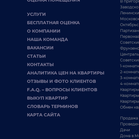
ОЦЕНКА ПОМЕЩЕНИЯ
В пригор
Заводско
Ленински
УСЛУГИ
Московск
БЕСПЛАТНАЯ ОЦЕНКА
Октябрьс
О КОМПАНИИ
Партизан
Первомай
НАША КОМАНДА
Советски
ВАКАНСИИ
Фрунзенс
Централь
СТАТЬИ
Советски
КОНТАКТЫ
1-комнат
2-комнат
АНАЛИТИКА ЦЕН НА КВАРТИРЫ
3-комнат
ОТЗЫВЫ И ФОТО КЛИЕНТОВ
4-комнат
F.A.Q. – ВОПРОСЫ КЛИЕНТОВ
Квартиры
Квартиры
ВЫКУП КВАРТИР
Квартиры
СЛОВАРЬ ТЕРМИНОВ
Обмен кв
КАРТА САЙТА
Продажа 
Проведен
Дачи
Дома в М